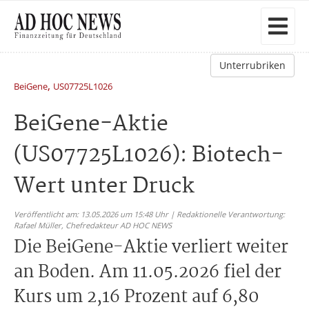
Unterrubriken
,
BeiGene
US07725L1026
BeiGene-Aktie
(US07725L1026): Biotech-
Wert unter Druck
Veröffentlicht am: 13.05.2026 um 15:48 Uhr | Redaktionelle Verantwortung:
Rafael Müller,
Chefredakteur AD HOC NEWS
Die BeiGene-Aktie verliert weiter
an Boden. Am 11.05.2026 fiel der
Kurs um 2,16 Prozent auf 6,80