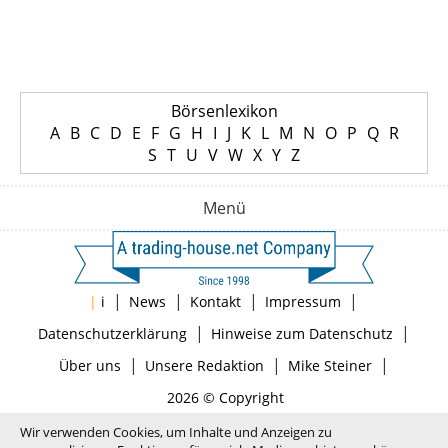
Börsenlexikon
A
B
C
D
E
F
G
H
I
J
K
L
M
N
O
P
Q
R
S
T
U
V
W
X
Y
Z
Menü
|
|
|
|
|
i
News
Kontakt
Impressum
|
|
Datenschutzerklärung
Hinweise zum Datenschutz
|
|
|
Über uns
Unsere Redaktion
Mike Steiner
2026 © Copyright
Wir verwenden Cookies, um Inhalte und Anzeigen zu