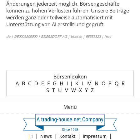
Änderungen jederzeit möglich. Börsengeschäfte
können zu hohen Verlusten führen. Unsere Beiträge
werden ganz oder teilweise automatisiert mit
Unterstützung von AI erstellt und geprüft.
de | DE0005200000 | BEIERSDORF AG | boerse | 68653323 | ftmi
Börsenlexikon
A
B
C
D
E
F
G
H
I
J
K
L
M
N
O
P
Q
R
S
T
U
V
W
X
Y
Z
Menü
|
|
|
|
|
i
News
Kontakt
Impressum