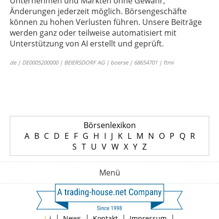
Unternehmen und Märkten ohne Gewähr;
Änderungen jederzeit möglich. Börsengeschäfte
können zu hohen Verlusten führen. Unsere Beiträge
werden ganz oder teilweise automatisiert mit
Unterstützung von AI erstellt und geprüft.
de | DE0005200000 | BEIERSDORF AG | boerse | 68654701 | ftmi
Börsenlexikon
A
B
C
D
E
F
G
H
I
J
K
L
M
N
O
P
Q
R
S
T
U
V
W
X
Y
Z
Menü
|
|
|
|
|
i
News
Kontakt
Impressum