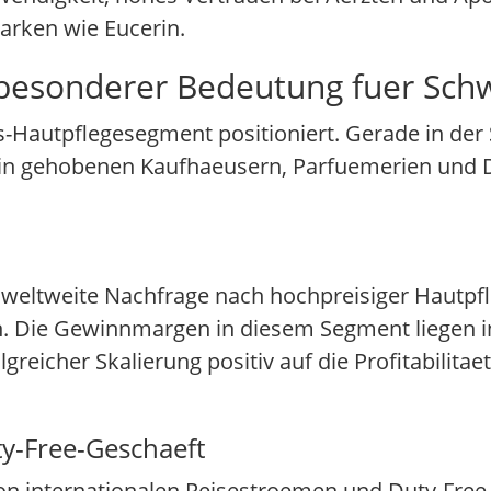
Marken wie Eucerin.
 besonderer Bedeutung fuer Sch
us-Hautpflegesegment positioniert. Gerade in der
rk in gehobenen Kaufhaeusern, Parfuemerien und
ie weltweite Nachfrage nach hochpreisiger Hautpf
. Die Gewinnmargen in diesem Segment liegen i
reicher Skalierung positiv auf die Profitabilitaet
y-Free-Geschaeft
k von internationalen Reisestroemen und Duty-Fre