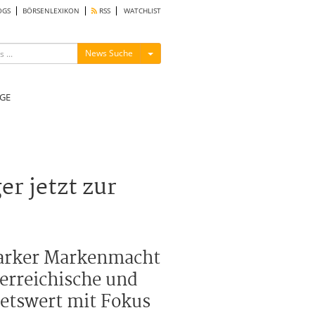
OGS
BÖRSENLEXIKON
RSS
WATCHLIST
Menü ein-/ausblenden
News Suche
GE
r jetzt zur
starker Markenmacht
erreichische und
aetswert mit Fokus