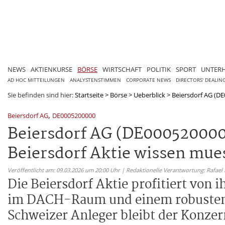
NEWS
AKTIENKURSE
BÖRSE
WIRTSCHAFT
POLITIK
SPORT
UNTER
AD HOC MITTEILUNGEN
ANALYSTENSTIMMEN
CORPORATE NEWS
DIRECTORS' DEALIN
Sie befinden sind hier:
Startseite
>
Börse
>
Ueberblick
>
Beiersdorf AG (DE
,
Beiersdorf AG
DE0005200000
Beiersdorf AG (DE000520000
Beiersdorf Aktie wissen mue
Veröffentlicht am: 09.03.2026 um 20:00 Uhr | Redaktionelle Verantwortung: Rafael
Die Beiersdorf Aktie profitiert von
im DACH-Raum und einem robusten C
Schweizer Anleger bleibt der Konzer