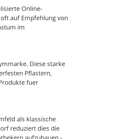
isierte Online-
n oft auf Empfehlung von
chstum im
nymmarke. Diese starke
rfesten Pflastern,
Produkte fuer
feld als klassische
orf reduziert dies die
othekern aufzubauen -