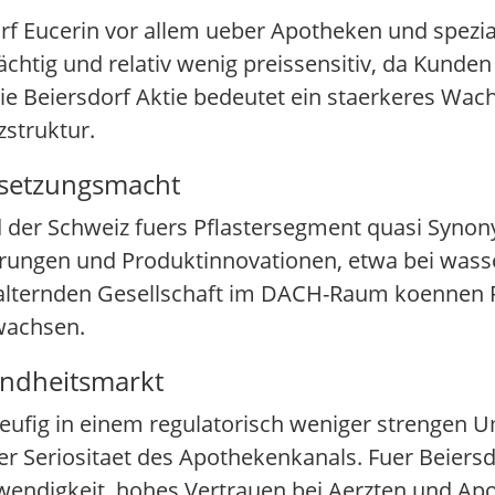
 Eucerin vor allem ueber Apotheken und spezial
chtig und relativ wenig preissensitiv, da Kunde
e Beiersdorf Aktie bedeutet ein staerkeres Wa
struktur.
issetzungsmacht
nd der Schweiz fuers Pflastersegment quasi Syno
ungen und Produktinnovationen, etwa bei wasse
 alternden Gesellschaft im DACH-Raum koennen 
wachsen.
ndheitsmarkt
ig in einem regulatorisch weniger strengen Um
der Seriositaet des Apothekenkanals. Fuer Beiersd
wendigkeit, hohes Vertrauen bei Aerzten und Ap