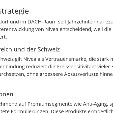
trategie
sdorf und im DACH-Raum seit Jahrzehnten nahezu
eiterentwicklung von Nivea entscheidend, weil di
rt.
reich und der Schweiz
weiz gilt Nivea als Vertrauensmarke, die stark 
enbindung reduziert die Preissensitivitaet viel
urchsetzen, ohne groessere Absatzverluste hinn
ionen
ehmend auf Premiumsegmente wie Anti-Aging, spez
stete Formulierungen. Diese Produkte ermoegli