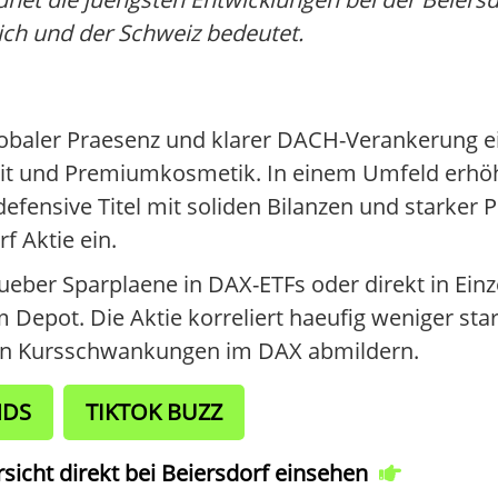
ich und der Schweiz bedeutet.
lobaler Praesenz und klarer DACH-Verankerung ei
eit und Premiumkosmetik. In einem Umfeld erhöh
efensive Titel mit soliden Bilanzen und starker 
f Aktie ein.
eber Sparplaene in DAX-ETFs oder direkt in Einzelt
im Depot. Die Aktie korreliert haeufig weniger sta
nn Kursschwankungen im DAX abmildern.
NDS
TIKTOK BUZZ
cht direkt bei Beiersdorf einsehen