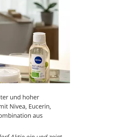
kter und hoher
t Nivea, Eucerin,
Kombination aus
rf Aktie ein und zeigt,