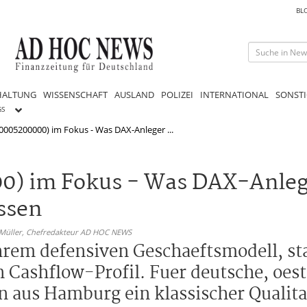
BL
HALTUNG
WISSENSCHAFT
AUSLAND
POLIZEI
INTERNATIONAL
SONSTI
GS
0005200000) im Fokus - Was DAX-Anleger ...
0) im Fokus - Was DAX-Anlege
ssen
 Müller,
Chefredakteur AD HOC NEWS
 ihrem defensiven Geschaeftsmodell, 
ashflow-Profil. Fuer deutsche, oest
n aus Hamburg ein klassischer Qualit