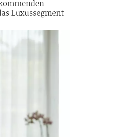
n kommenden
 das Luxussegment