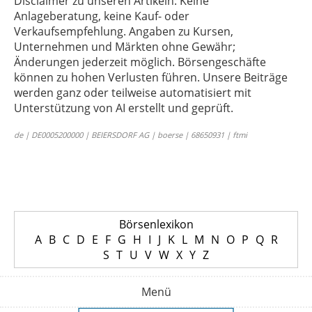
Disclaimer zu unseren Artikeln: Keine
Anlageberatung, keine Kauf- oder
Verkaufsempfehlung. Angaben zu Kursen,
Unternehmen und Märkten ohne Gewähr;
Änderungen jederzeit möglich. Börsengeschäfte
können zu hohen Verlusten führen. Unsere Beiträge
werden ganz oder teilweise automatisiert mit
Unterstützung von AI erstellt und geprüft.
de | DE0005200000 | BEIERSDORF AG | boerse | 68650931 | ftmi
Börsenlexikon
A
B
C
D
E
F
G
H
I
J
K
L
M
N
O
P
Q
R
S
T
U
V
W
X
Y
Z
Menü