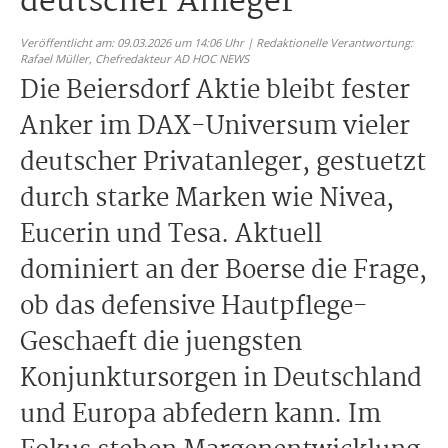
deutscher Anleger
Veröffentlicht am: 09.03.2026 um 14:06 Uhr | Redaktionelle Verantwortung:
Rafael Müller,
Chefredakteur AD HOC NEWS
Die Beiersdorf Aktie bleibt fester
Anker im DAX-Universum vieler
deutscher Privatanleger, gestuetzt
durch starke Marken wie Nivea,
Eucerin und Tesa. Aktuell
dominiert an der Boerse die Frage,
ob das defensive Hautpflege-
Geschaeft die juengsten
Konjunktursorgen in Deutschland
und Europa abfedern kann. Im