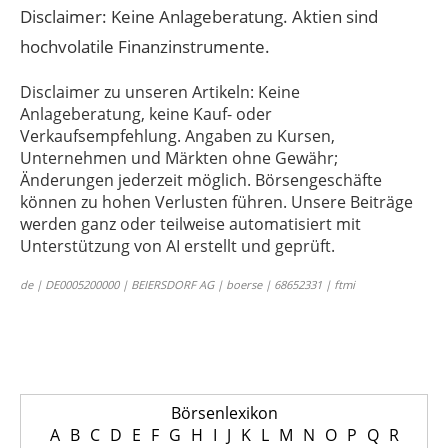
Disclaimer: Keine Anlageberatung. Aktien sind
hochvolatile Finanzinstrumente.
Disclaimer zu unseren Artikeln: Keine
Anlageberatung, keine Kauf- oder
Verkaufsempfehlung. Angaben zu Kursen,
Unternehmen und Märkten ohne Gewähr;
Änderungen jederzeit möglich. Börsengeschäfte
können zu hohen Verlusten führen. Unsere Beiträge
werden ganz oder teilweise automatisiert mit
Unterstützung von AI erstellt und geprüft.
de | DE0005200000 | BEIERSDORF AG | boerse | 68652331 | ftmi
Börsenlexikon
A
B
C
D
E
F
G
H
I
J
K
L
M
N
O
P
Q
R