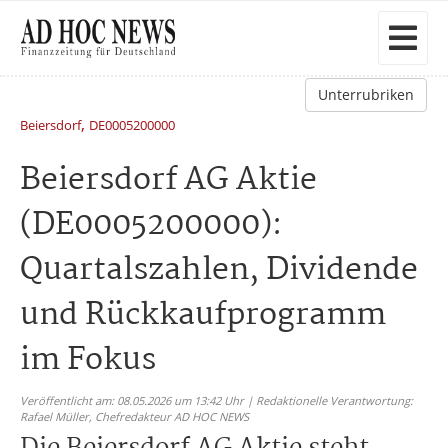
Unterrubriken
,
Beiersdorf
DE0005200000
Beiersdorf AG Aktie
(DE0005200000):
Quartalszahlen, Dividende
und Rückkaufprogramm
im Fokus
Veröffentlicht am: 08.05.2026 um 13:42 Uhr | Redaktionelle Verantwortung:
Rafael Müller,
Chefredakteur AD HOC NEWS