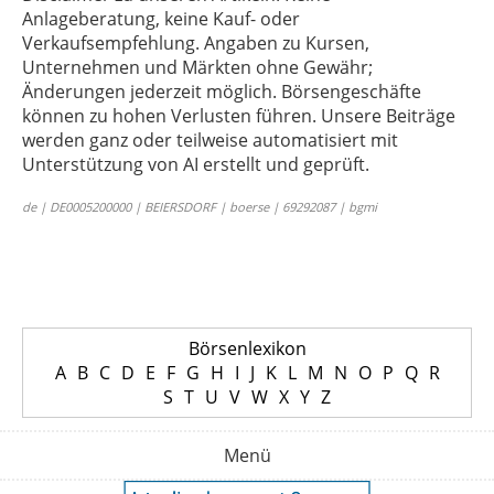
Anlageberatung, keine Kauf- oder
Verkaufsempfehlung. Angaben zu Kursen,
Unternehmen und Märkten ohne Gewähr;
Änderungen jederzeit möglich. Börsengeschäfte
können zu hohen Verlusten führen. Unsere Beiträge
werden ganz oder teilweise automatisiert mit
Unterstützung von AI erstellt und geprüft.
de | DE0005200000 | BEIERSDORF | boerse | 69292087 | bgmi
Börsenlexikon
A
B
C
D
E
F
G
H
I
J
K
L
M
N
O
P
Q
R
S
T
U
V
W
X
Y
Z
Menü