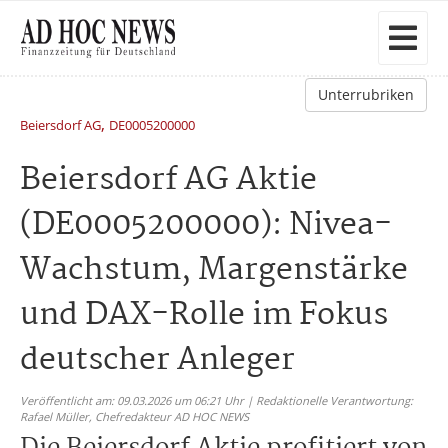
Unterrubriken
,
Beiersdorf AG
DE0005200000
Beiersdorf AG Aktie
(DE0005200000): Nivea-
Wachstum, Margenstärke
und DAX-Rolle im Fokus
deutscher Anleger
Veröffentlicht am: 09.03.2026 um 06:21 Uhr | Redaktionelle Verantwortung:
Rafael Müller,
Chefredakteur AD HOC NEWS