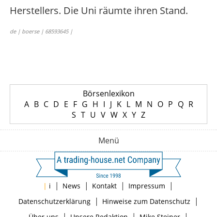
Herstellers. Die Uni räumte ihren Stand.
de | boerse | 68593645 |
Börsenlexikon
A
B
C
D
E
F
G
H
I
J
K
L
M
N
O
P
Q
R
S
T
U
V
W
X
Y
Z
Menü
|
|
|
|
|
i
News
Kontakt
Impressum
|
|
Datenschutzerklärung
Hinweise zum Datenschutz
|
|
|
Über uns
Unsere Redaktion
Mike Steiner