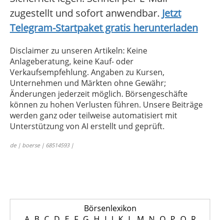
zugestellt und sofort anwendbar.
Jetzt
Telegram-Startpaket gratis herunterladen
Disclaimer zu unseren Artikeln: Keine
Anlageberatung, keine Kauf- oder
Verkaufsempfehlung. Angaben zu Kursen,
Unternehmen und Märkten ohne Gewähr;
Änderungen jederzeit möglich. Börsengeschäfte
können zu hohen Verlusten führen. Unsere Beiträge
werden ganz oder teilweise automatisiert mit
Unterstützung von AI erstellt und geprüft.
de | boerse | 68514593 |
Börsenlexikon
A
B
C
D
E
F
G
H
I
J
K
L
M
N
O
P
Q
R