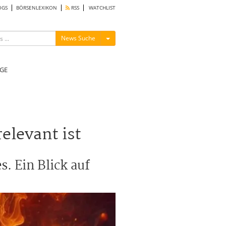
OGS
BÖRSENLEXIKON
RSS
WATCHLIST
Menü ein-/ausblenden
News Suche
GE
elevant ist
. Ein Blick auf