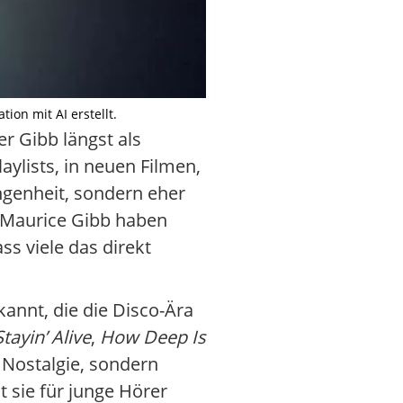
ion mit AI erstellt.
r Gibb längst als
aylists, in neuen Filmen,
angenheit, sondern eher
d Maurice Gibb haben
ss viele das direkt
annt, die die Disco-Ära
Stayin’ Alive
,
How Deep Is
n Nostalgie, sondern
t sie für junge Hörer