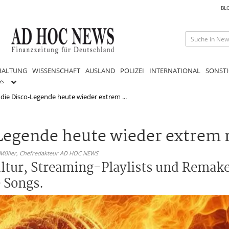
BL
HALTUNG
WISSENSCHAFT
AUSLAND
POLIZEI
INTERNATIONAL
SONSTI
GS
ie Disco-Legende heute wieder extrem ...
egende heute wieder extrem r
 Müller,
Chefredakteur AD HOC NEWS
ltur, Streaming-Playlists und Remakes
e Songs.