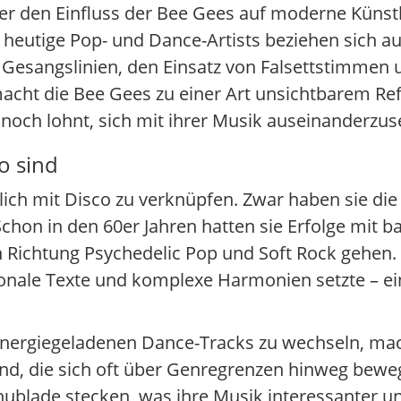
r den Einfluss der Bee Gees auf moderne Künstle
 heutige Pop- und Dance-Artists beziehen sich au
 Gesangslinien, den Einsatz von Falsettstimmen 
acht die Bee Gees zu einer Art unsichtbarem Re
noch lohnt, sich mit ihrer Musik auseinanderzus
o sind
ßlich mit Disco zu verknüpfen. Zwar haben sie di
 Schon in den 60er Jahren hatten sie Erfolge mit 
in Richtung Psychedelic Pop und Soft Rock gehen.
ionale Texte und komplexe Harmonien setzte – e
 energiegeladenen Dance-Tracks zu wechseln, mac
land, die sich oft über Genregrenzen hinweg bewe
Schublade stecken, was ihre Musik interessanter 