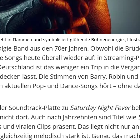
eht in Flammen und symbolisiert glühende Bühnenenergie., Illustrat
algie-Band aus den 70er Jahren. Obwohl die Brüde
e Songs heute überall wieder auf: in Streaming-Pl
Deutschland ist das weniger ein Trip in die Verg
tdecken lässt. Die Stimmen von Barry, Robin un
en aktuellen Pop- und Dance-Songs hört – ohne da
 der Soundtrack-Platte zu
Saturday Night Fever
bek
icht dort. Auch nach Jahrzehnten sind Titel wie
und viralen Clips präsent. Das liegt nicht nur a
gleichzeitig melodisch stark ist. Genau das mach