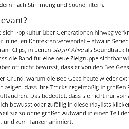
ndern nach Stimmung und Sound filtern.
levant?
ie sich Popkultur über Generationen hinweg verk
er in neuen Kontexten verwendet – etwa in Serie
ram Clips, in denen
Stayin’ Alive
als Soundtrack f
ss die Band für eine neue Zielgruppe sichtbar wir
aber oft nicht bewusst, dass er von den Bee Gee
ger Grund, warum die Bee Gees heute wieder extr
 zeigen, dass ihre Tracks regelmäßig in großen P
auftauchen. Das bedeutet, dass sie nicht nur von 
h bewusst oder zufällig in diese Playlists klicke
 weil sie so ohne großen Aufwand in einen Teil d
ht und zum Tanzen animiert.