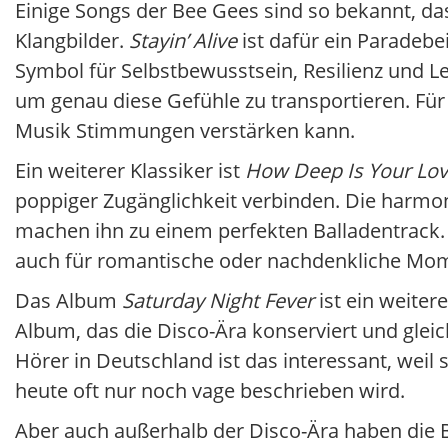
Einige Songs der Bee Gees sind so bekannt, d
Klangbilder.
Stayin’ Alive
ist dafür ein Paradebei
Symbol für Selbstbewusstsein, Resilienz und L
um genau diese Gefühle zu transportieren. Für j
Musik Stimmungen verstärken kann.
Ein weiterer Klassiker ist
How Deep Is Your Lo
poppiger Zugänglichkeit verbinden. Die harmo
machen ihn zu einem perfekten Balladentrack. A
auch für romantische oder nachdenkliche Mome
Das Album
Saturday Night Fever
ist ein weiter
Album, das die Disco-Ära konserviert und gleichz
Hörer in Deutschland ist das interessant, weil
heute oft nur noch vage beschrieben wird.
Aber auch außerhalb der Disco-Ära haben die B