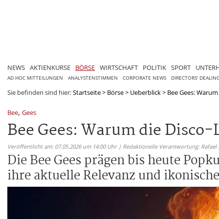
NEWS
AKTIENKURSE
BÖRSE
WIRTSCHAFT
POLITIK
SPORT
UNTER
AD HOC MITTEILUNGEN
ANALYSTENSTIMMEN
CORPORATE NEWS
DIRECTORS' DEALIN
Sie befinden sind hier:
Startseite
>
Börse
>
Ueberblick
>
Bee Gees: Warum d
,
Bee
Gees
Bee Gees: Warum die Disco-L
Veröffentlicht am: 07.05.2026 um 14:00 Uhr | Redaktionelle Verantwortung: Rafael
Die Bee Gees prägen bis heute Popku
ihre aktuelle Relevanz und ikonisch