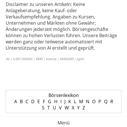
Disclaimer zu unseren Artikeln: Keine
Anlageberatung, keine Kauf- oder
Verkaufsempfehlung. Angaben zu Kursen,
Unternehmen und Märkten ohne Gewähr;
Änderungen jederzeit möglich. Börsengeschäfte
können zu hohen Verlusten führen. Unsere Beiträge
werden ganz oder teilweise automatisiert mit
Unterstützung von AI erstellt und geprüft.
de | IL0011326445 | BMR | boerse | 69345309 | bgmi
Börsenlexikon
A
B
C
D
E
F
G
H
I
J
K
L
M
N
O
P
Q
R
S
T
U
V
W
X
Y
Z
Menü