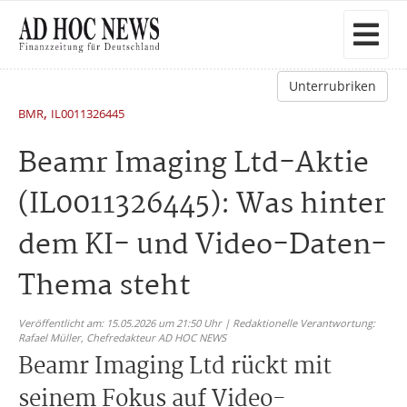
Unterrubriken
,
BMR
IL0011326445
Beamr Imaging Ltd-Aktie
(IL0011326445): Was hinter
dem KI- und Video-Daten-
Thema steht
Veröffentlicht am: 15.05.2026 um 21:50 Uhr | Redaktionelle Verantwortung:
Rafael Müller,
Chefredakteur AD HOC NEWS
Beamr Imaging Ltd rückt mit
seinem Fokus auf Video-