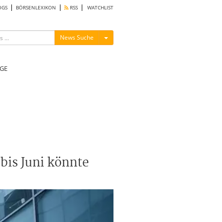
OGS
BÖRSENLEXIKON
RSS
WATCHLIST
Menü ein-/ausblenden
News Suche
GE
bis Juni könnte