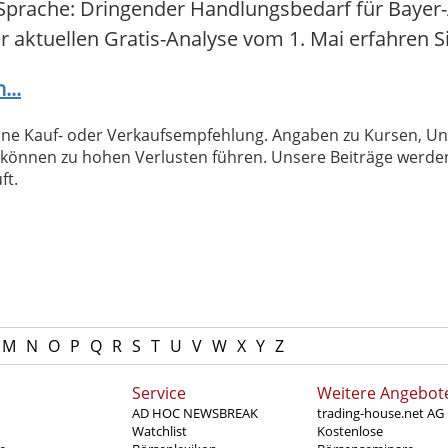
Sprache: Dringender Handlungsbedarf für Bayer-A
er aktuellen Gratis-Analyse vom 1. Mai erfahren Sie
...
 keine Kauf- oder Verkaufsempfehlung. Angaben zu Kursen,
können zu hohen Verlusten führen. Unsere Beiträge werden
ft.
M
N
O
P
Q
R
S
T
U
V
W
X
Y
Z
Service
Weitere Angebot
AD HOC NEWSBREAK
trading-house.net AG
Watchlist
Kostenlose