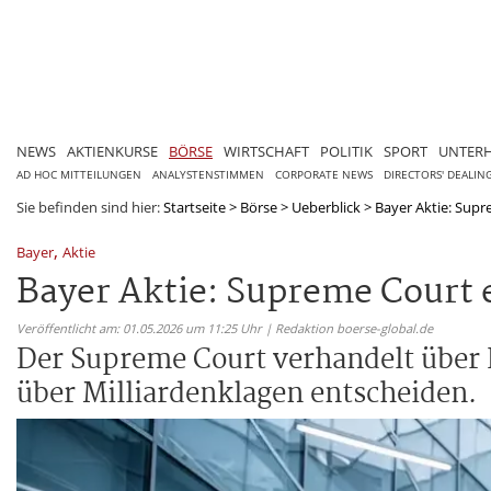
NEWS
AKTIENKURSE
BÖRSE
WIRTSCHAFT
POLITIK
SPORT
UNTER
AD HOC MITTEILUNGEN
ANALYSTENSTIMMEN
CORPORATE NEWS
DIRECTORS' DEALIN
Sie befinden sind hier:
Startseite
>
Börse
>
Ueberblick
>
Bayer Aktie: Supre
,
Bayer
Aktie
Bayer Aktie: Supreme Court e
Veröffentlicht am: 01.05.2026 um 11:25 Uhr | Redaktion boerse-global.de
Der Supreme Court verhandelt über B
über Milliardenklagen entscheiden.