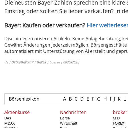
Die neusten Bayer-Zahlen sprechen eine klare 
Einstieg oder sollten Sie lieber verkaufen? In d
Bayer: Kaufen oder verkaufen?
Hier weiterlesen
Disclaimer zu unseren Artikeln: Keine Anlageberatung,
Gewähr; Änderungen jederzeit möglich. Börsengeschäfte 
automatisiert mit Unterstützung von AI erstellt und geprü
de | DE000BAY0017 | BAYER | boerse | 69268202 |
Börsenlexikon
A
B
C
D
E
F
G
H
I
J
K
L
Aktienkurse
Nachrichten
broker
DAX
Börse
CFD
MDAX
Wirtschaft
FOREX