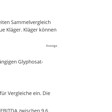
weiten Sammelvergleich
eue Kläger. Kläger können
Anzeige
hängigen Glyphosat-
ür Vergleiche ein. Die
s EBITDA zwischen 9,6