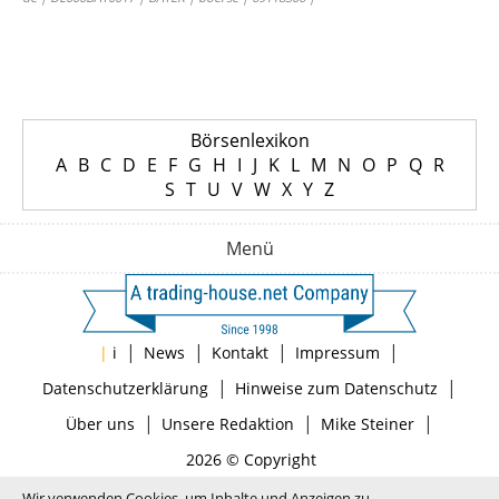
Börsenlexikon
A
B
C
D
E
F
G
H
I
J
K
L
M
N
O
P
Q
R
S
T
U
V
W
X
Y
Z
Menü
|
|
|
|
|
i
News
Kontakt
Impressum
|
|
Datenschutzerklärung
Hinweise zum Datenschutz
|
|
|
Über uns
Unsere Redaktion
Mike Steiner
2026 © Copyright
Wir verwenden Cookies, um Inhalte und Anzeigen zu