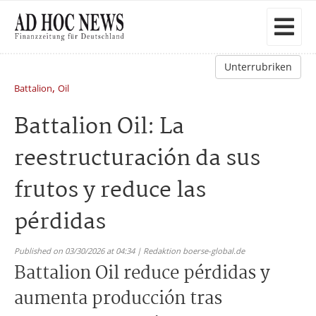
Unterrubriken
,
Battalion
Oil
Battalion Oil: La
reestructuración da sus
frutos y reduce las
pérdidas
Published on 03/30/2026 at 04:34 | Redaktion boerse-global.de
Battalion Oil reduce pérdidas y
aumenta producción tras