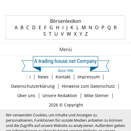
Börsenlexikon
A
B
C
D
E
F
G
H
I
J
K
L
M
N
O
P
Q
R
S
T
U
V
W
X
Y
Z
Menü
|
|
|
|
|
i
News
Kontakt
Impressum
|
|
Datenschutzerklärung
Hinweise zum Datenschutz
|
|
|
Über uns
Unsere Redaktion
Mike Steiner
2026 © Copyright
Wir verwenden Cookies, um Inhalte und Anzeigen zu
personalisieren, Funktionen für soziale Medien anbieten zu können
und die Zugriffe auf unsere Website zu analysieren. Außerdem geben
wir Informationen zu Ihrer Nutzung unserer Website an unsere