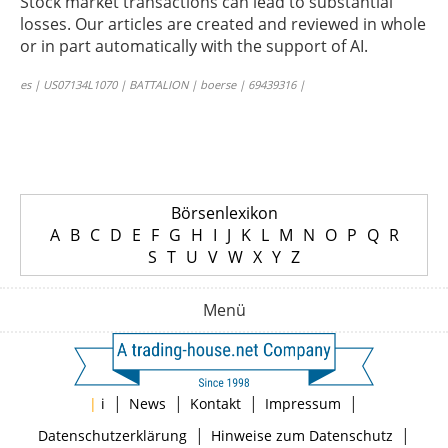
Stock market transactions can lead to substantial
losses. Our articles are created and reviewed in whole
or in part automatically with the support of AI.
es | US07134L1070 | BATTALION | boerse | 69439316 |
Börsenlexikon
A
B
C
D
E
F
G
H
I
J
K
L
M
N
O
P
Q
R
S
T
U
V
W
X
Y
Z
Menü
|
|
|
|
|
i
News
Kontakt
Impressum
|
|
Datenschutzerklärung
Hinweise zum Datenschutz