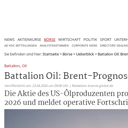
NEWS
AKTIENKURSE
BÖRSE
WIRTSCHAFT
POLITIK
SPORT
UNTER
AD HOC MITTEILUNGEN
ANALYSTENSTIMMEN
CORPORATE NEWS
DIRECTORS' DEALIN
Sie befinden sind hier:
Startseite
>
Börse
>
Ueberblick
>
Battalion Oil: Br
,
Battalion
Oil
Battalion Oil: Brent-Prognos
Veröffentlicht am: 23.04.2026 um 09:00 Uhr | Redaktion boerse-global.de
Die Aktie des US-Ölproduzenten pro
2026 und meldet operative Fortschri