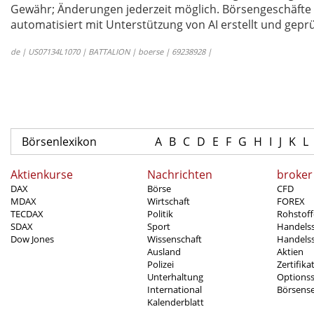
Gewähr; Änderungen jederzeit möglich. Börsengeschäfte 
automatisiert mit Unterstützung von AI erstellt und geprü
de | US07134L1070 | BATTALION | boerse | 69238928 |
Börsenlexikon
A
B
C
D
E
F
G
H
I
J
K
L
Aktienkurse
Nachrichten
broker
DAX
Börse
CFD
MDAX
Wirtschaft
FOREX
TECDAX
Politik
Rohstoff
SDAX
Sport
Handels
Dow Jones
Wissenschaft
Handelss
Ausland
Aktien
Polizei
Zertifika
Unterhaltung
Options
International
Börsens
Kalenderblatt