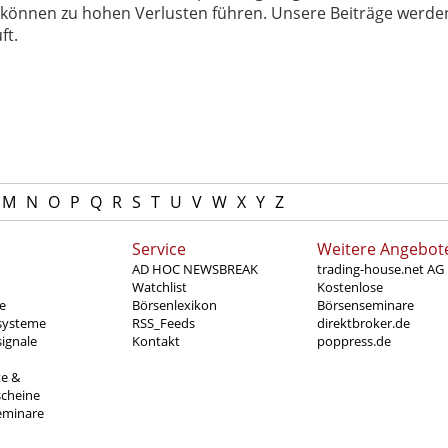
können zu hohen Verlusten führen. Unsere Beiträge werden
ft.
M
N
O
P
Q
R
S
T
U
V
W
X
Y
Z
Service
Weitere Angebot
AD HOC NEWSBREAK
trading-house.net AG
Watchlist
Kostenlose
e
Börsenlexikon
Börsenseminare
systeme
RSS_Feeds
direktbroker.de
ignale
Kontakt
poppress.de
te &
scheine
eminare