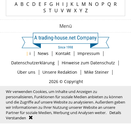
A
B
C
D
E
F
G
H
I
J
K
L
M
N
O
P
Q
R
S
T
U
V
W
X
Y
Z
Menü
|
|
|
|
|
i
News
Kontakt
Impressum
|
|
Datenschutzerklärung
Hinweise zum Datenschutz
|
|
|
Über uns
Unsere Redaktion
Mike Steiner
2026 © Copyright
Wir verwenden Cookies, um Inhalte und Anzeigen zu
personalisieren, Funktionen für soziale Medien anbieten zu können
und die Zugriffe auf unsere Website zu analysieren. Außerdem geben
wir Informationen zu Ihrer Nutzung unserer Website an unsere
Partner für soziale Medien, Werbung und Analysen weiter.
Details
Verstanden