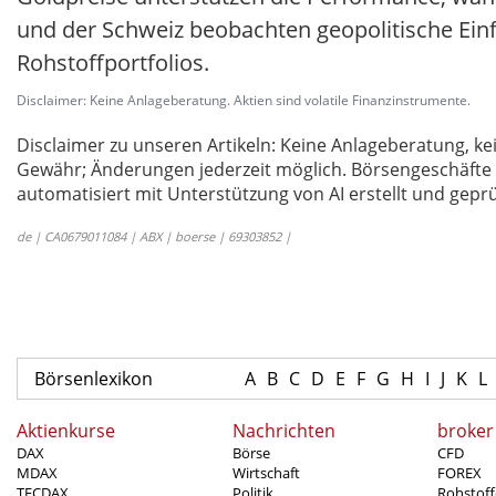
und der Schweiz beobachten geopolitische Einfl
Rohstoffportfolios.
Disclaimer: Keine Anlageberatung. Aktien sind volatile Finanzinstrumente.
Disclaimer zu unseren Artikeln: Keine Anlageberatung,
Gewähr; Änderungen jederzeit möglich. Börsengeschäfte 
automatisiert mit Unterstützung von AI erstellt und geprü
de | CA0679011084 | ABX | boerse | 69303852 |
Börsenlexikon
A
B
C
D
E
F
G
H
I
J
K
L
Aktienkurse
Nachrichten
broker
DAX
Börse
CFD
MDAX
Wirtschaft
FOREX
TECDAX
Politik
Rohstoff