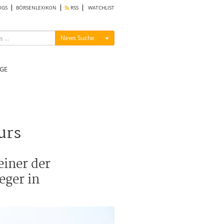
OGS
BÖRSENLEXIKON
RSS
WATCHLIST
Menü ein-/ausblenden
News Suche
GE
urs
einer der
eger in