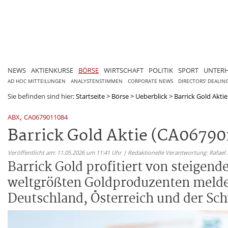
NEWS
AKTIENKURSE
BÖRSE
WIRTSCHAFT
POLITIK
SPORT
UNTER
AD HOC MITTEILUNGEN
ANALYSTENSTIMMEN
CORPORATE NEWS
DIRECTORS' DEALIN
Sie befinden sind hier:
Startseite
>
Börse
>
Ueberblick
>
Barrick Gold Aktie
,
ABX
CA0679011084
Barrick Gold Aktie (CA067901
Veröffentlicht am: 11.05.2026 um 11:41 Uhr | Redaktionelle Verantwortung: Rafael
Barrick Gold profitiert von steigen
weltgrößten Goldproduzenten meldet 
Deutschland, Österreich und der Sch