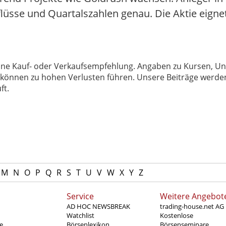
üsse und Quartalszahlen genau. Die Aktie eignet s
 keine Kauf- oder Verkaufsempfehlung. Angaben zu Kursen,
können zu hohen Verlusten führen. Unsere Beiträge werden
ft.
M
N
O
P
Q
R
S
T
U
V
W
X
Y
Z
Service
Weitere Angebot
AD HOC NEWSBREAK
trading-house.net AG
Watchlist
Kostenlose
e
Börsenlexikon
Börsenseminare