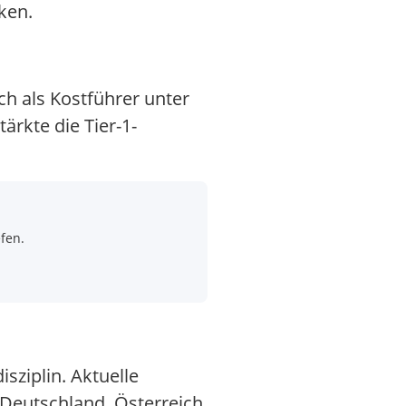
ken.
ich als Kostführer unter
rkte die Tier-1-
fen.
sziplin. Aktuelle
 Deutschland, Österreich