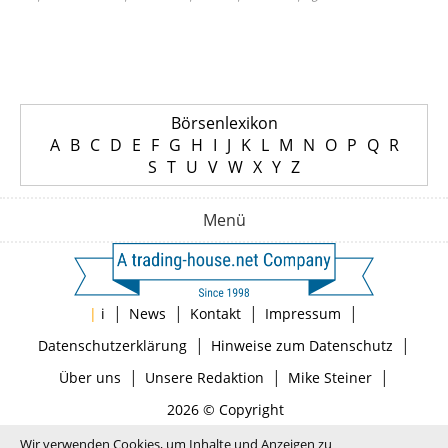
Börsenlexikon
A
B
C
D
E
F
G
H
I
J
K
L
M
N
O
P
Q
R
S
T
U
V
W
X
Y
Z
Menü
|
|
|
|
|
i
News
Kontakt
Impressum
|
|
Datenschutzerklärung
Hinweise zum Datenschutz
|
|
|
Über uns
Unsere Redaktion
Mike Steiner
2026 © Copyright
Wir verwenden Cookies, um Inhalte und Anzeigen zu