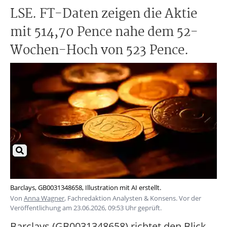
LSE. FT-Daten zeigen die Aktie
mit 514,70 Pence nahe dem 52-
Wochen-Hoch von 523 Pence.
Barclays, GB0031348658, Illustration mit AI erstellt.
Von
Anna Wagner
, Fachredaktion Analysten & Konsens. Vor der
Veröffentlichung am 23.06.2026, 09:53 Uhr geprüft.
Barclays (GB0031348658) richtet den Blick