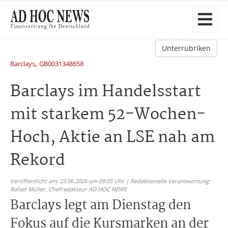
Unterrubriken
,
Barclays
GB0031348658
Barclays im Handelsstart
mit starkem 52-Wochen-
Hoch, Aktie an LSE nah am
Rekord
Veröffentlicht am: 23.06.2026 um 09:55 Uhr | Redaktionelle Verantwortung:
Rafael Müller,
Chefredakteur AD HOC NEWS
Barclays legt am Dienstag den
Fokus auf die Kursmarken an der