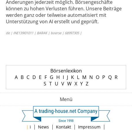
Änderungen jederzeit möglich. Börsengeschäfte
können zu hohen Verlusten führen. Unsere Beiträge
werden ganz oder teilweise automatisiert mit
Unterstützung von AI erstellt und geprüft.
de | INE139I01011 | BARAK | boerse | 68997305 |
Börsenlexikon
A
B
C
D
E
F
G
H
I
J
K
L
M
N
O
P
Q
R
S
T
U
V
W
X
Y
Z
Menü
|
|
|
|
|
i
News
Kontakt
Impressum