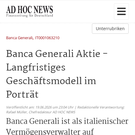
Unterrubriken
,
Banca Generali
IT0001063210
Banca Generali Aktie -
Langfristiges
Geschäftsmodell im
Porträt
Veröffentlicht am: 19.06.2026 um 23:04 Uhr | Redaktionelle Verantwortung:
Rafael Müller,
Chefredakteur AD HOC NEWS
Banca Generali ist als italienischer
Vermögensverwalter auf