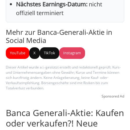
Nächstes Earnings-Datum:
nicht
offiziell terminiert
Mehr zur Banca-Generali-Aktie in
Social Media
YouTube
X
TikTok
Instagram
Dieser Artikel wurde a.i.-gestützt erstellt und redaktionell geprüft. Kurs-
und Unternehmensangaben ohne Gewähr; Kurse und Termine können
sich kurzfristig ändern. Keine Anlageberatung, keine Kauf- oder
Verkaufsempfehlung. Börsengeschäfte sind mit Risiken bis zum
Totalverlust verbunden.
Sponsored Ad
Banca Generali-Aktie: Kaufen
oder verkaufen?! Neue