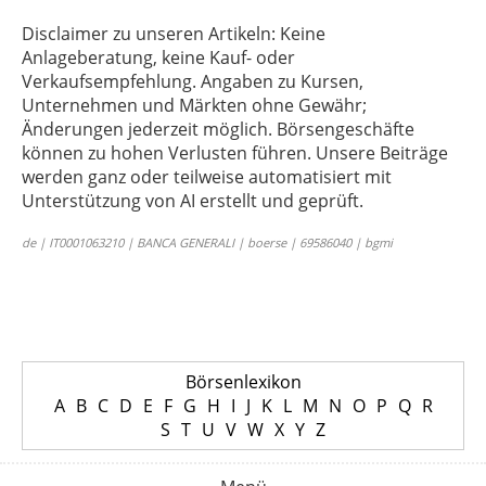
Disclaimer zu unseren Artikeln: Keine
Anlageberatung, keine Kauf- oder
Verkaufsempfehlung. Angaben zu Kursen,
Unternehmen und Märkten ohne Gewähr;
Änderungen jederzeit möglich. Börsengeschäfte
können zu hohen Verlusten führen. Unsere Beiträge
werden ganz oder teilweise automatisiert mit
Unterstützung von AI erstellt und geprüft.
de | IT0001063210 | BANCA GENERALI | boerse | 69586040 | bgmi
Börsenlexikon
A
B
C
D
E
F
G
H
I
J
K
L
M
N
O
P
Q
R
S
T
U
V
W
X
Y
Z