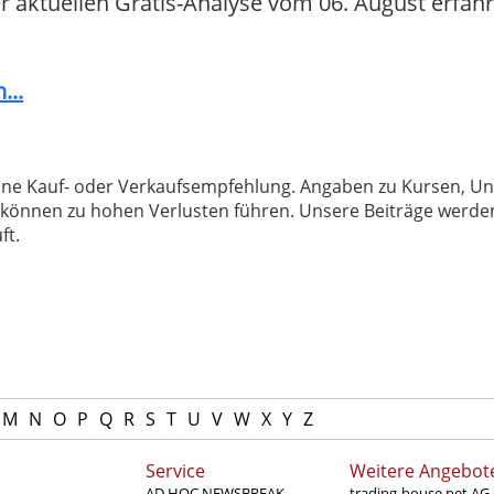
der aktuellen Gratis-Analyse vom 06. August erfahr
...
 keine Kauf- oder Verkaufsempfehlung. Angaben zu Kursen,
können zu hohen Verlusten führen. Unsere Beiträge werden
ft.
M
N
O
P
Q
R
S
T
U
V
W
X
Y
Z
Service
Weitere Angebot
AD HOC NEWSBREAK
trading-house.net AG