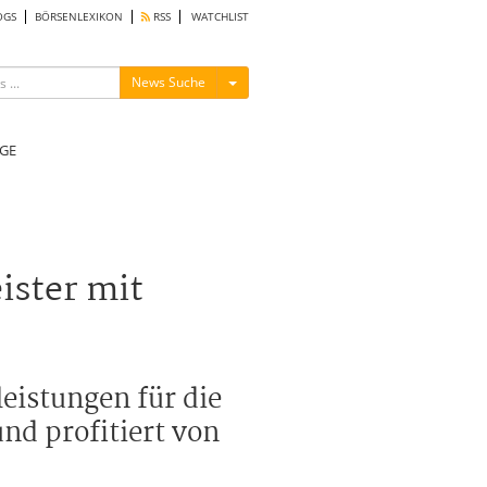
OGS
BÖRSENLEXIKON
RSS
WATCHLIST
Menü ein-/ausblenden
News Suche
GE
ister mit
eistungen für die
nd profitiert von