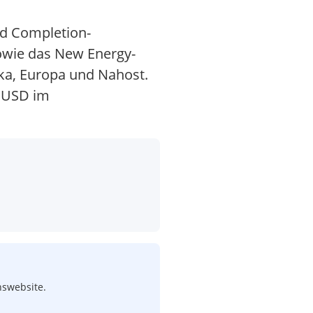
nd Completion-
owie das New Energy-
ka, Europa und Nahost.
. USD im
nswebsite.