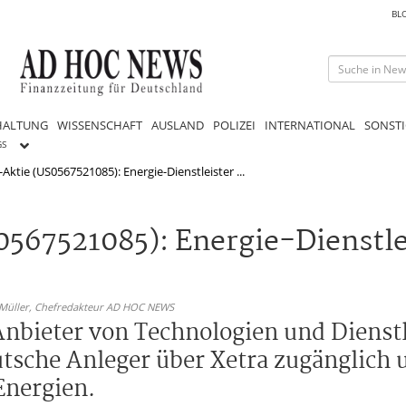
BL
HALTUNG
WISSENSCHAFT
AUSLAND
POLIZEI
INTERNATIONAL
SONSTI
GS
ktie (US0567521085): Energie-Dienstleister ...
567521085): Energie-Dienstle
 Müller,
Chefredakteur AD HOC NEWS
Anbieter von Technologien und Dienstl
utsche Anleger über Xetra zugänglich u
Energien.