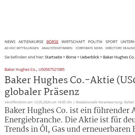
NEWS
AKTIENKURSE
BÖRSE
WIRTSCHAFT
POLITIK
SPORT
UNTER
AD HOC MITTEILUNGEN
ANALYSTENSTIMMEN
CORPORATE NEWS
DIRECTORS' DEALIN
Sie befinden sind hier:
Startseite
>
Börse
>
Ueberblick
>
Baker Hughes Co.-A
,
Baker Hughes Co.
US0567521085
Baker Hughes Co.-Aktie (US0
globaler Präsenz
Veröffentlicht am: 12.05.2026 um 14:05 Uhr | Redaktionelle Verantwortung: Rafael
Baker Hughes Co. ist ein führender 
Energiebranche. Die Aktie ist für de
Trends in Öl, Gas und erneuerbaren 