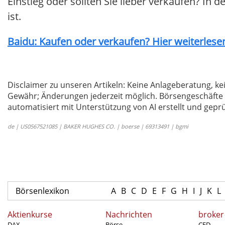
Einstieg oder sollten Sie lieber verkaufen? In 
ist.
Baidu: Kaufen oder verkaufen? Hier weiterlesen
Disclaimer zu unseren Artikeln: Keine Anlageberatung,
Gewähr; Änderungen jederzeit möglich. Börsengeschäfte 
automatisiert mit Unterstützung von AI erstellt und geprü
de | US0567521085 | BAKER HUGHES CO. | boerse | 69313491 | bgmi
Börsenlexikon
A
B
C
D
E
F
G
H
I
J
K
L
Aktienkurse
Nachrichten
broker
DAX
Börse
CFD