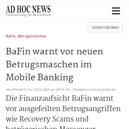
Unterrubriken
,
BaFin
Betrugsmaschen
BaFin warnt vor neuen
Betrugsmaschen im
Mobile Banking
Veröffentlicht am: 05.02.2026 um 09:14 Uhr | Redaktion boerse-global.de
Die Finanzaufsicht BaFin warnt
vor ausgefeilten Betrugsangriffen
wie Recovery Scams und