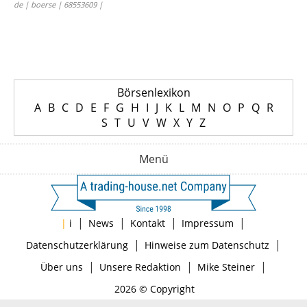
de | boerse | 68553609 |
Börsenlexikon
A
B
C
D
E
F
G
H
I
J
K
L
M
N
O
P
Q
R
S
T
U
V
W
X
Y
Z
Menü
|
|
|
|
|
i
News
Kontakt
Impressum
|
|
Datenschutzerklärung
Hinweise zum Datenschutz
|
|
|
Über uns
Unsere Redaktion
Mike Steiner
2026 © Copyright