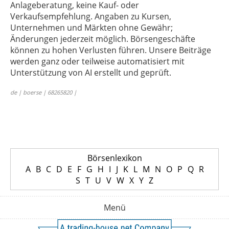
Anlageberatung, keine Kauf- oder
Verkaufsempfehlung. Angaben zu Kursen,
Unternehmen und Märkten ohne Gewähr;
Änderungen jederzeit möglich. Börsengeschäfte
können zu hohen Verlusten führen. Unsere Beiträge
werden ganz oder teilweise automatisiert mit
Unterstützung von AI erstellt und geprüft.
de | boerse | 68265820 |
Börsenlexikon
A
B
C
D
E
F
G
H
I
J
K
L
M
N
O
P
Q
R
S
T
U
V
W
X
Y
Z
Menü