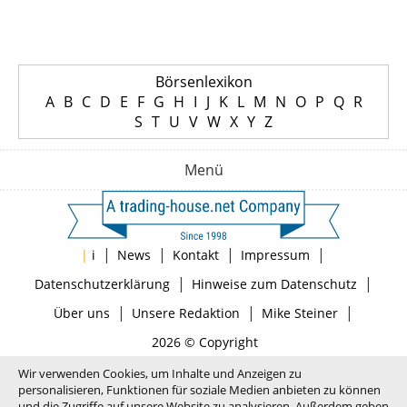
Börsenlexikon
A
B
C
D
E
F
G
H
I
J
K
L
M
N
O
P
Q
R
S
T
U
V
W
X
Y
Z
Menü
|
|
|
|
|
i
News
Kontakt
Impressum
|
|
Datenschutzerklärung
Hinweise zum Datenschutz
|
|
|
Über uns
Unsere Redaktion
Mike Steiner
2026 © Copyright
Wir verwenden Cookies, um Inhalte und Anzeigen zu
personalisieren, Funktionen für soziale Medien anbieten zu können
und die Zugriffe auf unsere Website zu analysieren. Außerdem geben