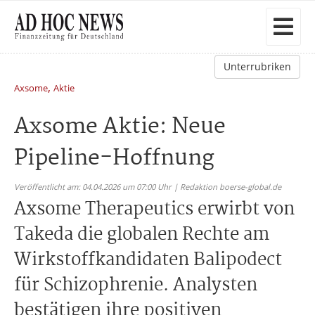
Unterrubriken
,
Axsome
Aktie
Axsome Aktie: Neue
Pipeline-Hoffnung
Veröffentlicht am: 04.04.2026 um 07:00 Uhr | Redaktion boerse-global.de
Axsome Therapeutics erwirbt von
Takeda die globalen Rechte am
Wirkstoffkandidaten Balipodect
für Schizophrenie. Analysten
bestätigen ihre positiven