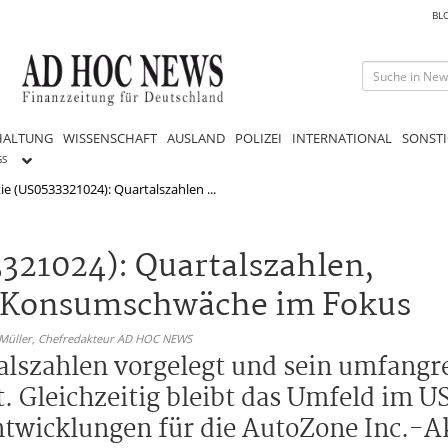
BL
HALTUNG
WISSENSCHAFT
AUSLAND
POLIZEI
INTERNATIONAL
SONSTI
GS
ie (US0533321024): Quartalszahlen ...
321024): Quartalszahlen,
Konsumschwäche im Fokus
 Müller,
Chefredakteur AD HOC NEWS
alszahlen vorgelegt und sein umfangr
 Gleichzeitig bleibt das Umfeld im 
ntwicklungen für die AutoZone Inc.-A