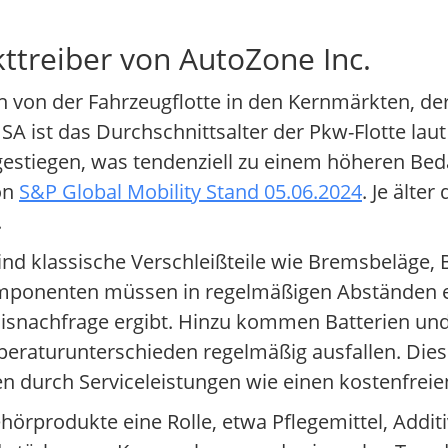
ttreiber von AutoZone Inc.
 von der Fahrzeugflotte in den Kernmärkten, de
 USA ist das Durchschnittsalter der Pkw-Flotte l
gestiegen, was tendenziell zu einem höheren Bedar
on
S&P Global Mobility Stand 05.06.2024
. Je älte
.
ind klassische Verschleißteile wie Bremsbeläge,
omponenten müssen in regelmäßigen Abständen e
Basisnachfrage ergibt. Hinzu kommen Batterien u
peraturunterschieden regelmäßig ausfallen. Die
 durch Serviceleistungen wie einen kostenfreien 
örprodukte eine Rolle, etwa Pflegemittel, Addit