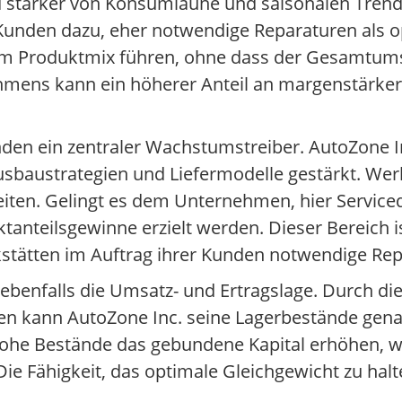
d stärker von Konsumlaune und saisonalen Trend
 Kunden dazu, eher notwendige Reparaturen als 
im Produktmix führen, ohne dass der Gesamtums
ehmens kann ein höherer Anteil an margenstärke
den ein zentraler Wachstumstreiber. AutoZone In
ausbaustrategien und Liefermodelle gestärkt. We
zeiten. Gelingt es dem Unternehmen, hier Service
ktanteilsgewinne erzielt werden. Dieser Bereich
stätten im Auftrag ihrer Kunden notwendige Re
 ebenfalls die Umsatz- und Ertragslage. Durch d
en kann AutoZone Inc. seine Lagerbestände gen
 hohe Bestände das gebundene Kapital erhöhen, 
 Fähigkeit, das optimale Gleichgewicht zu halten