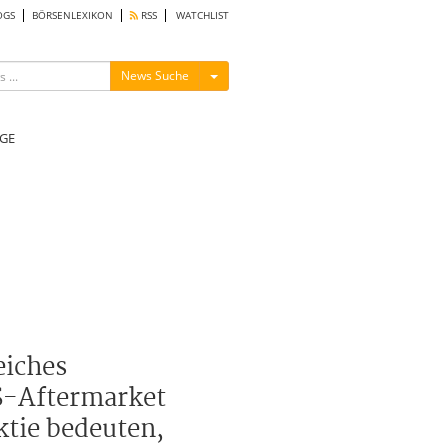
OGS
BÖRSENLEXIKON
RSS
WATCHLIST
Menü ein-/ausblenden
News Suche
GE
eiches
US-Aftermarket
ktie bedeuten,