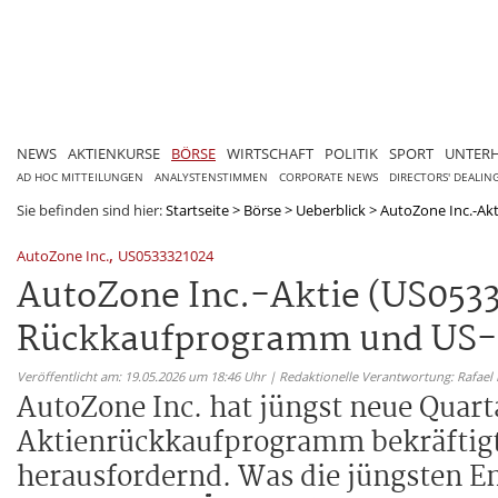
NEWS
AKTIENKURSE
BÖRSE
WIRTSCHAFT
POLITIK
SPORT
UNTER
AD HOC MITTEILUNGEN
ANALYSTENSTIMMEN
CORPORATE NEWS
DIRECTORS' DEALIN
Sie befinden sind hier:
Startseite
>
Börse
>
Ueberblick
>
AutoZone Inc.-Akt
,
AutoZone Inc.
US0533321024
AutoZone Inc.-Aktie (US0533
Rückkaufprogramm und US-
Veröffentlicht am: 19.05.2026 um 18:46 Uhr | Redaktionelle Verantwortung: Rafael
AutoZone Inc. hat jüngst neue Quart
Aktienrückkaufprogramm bekräftigt.
herausfordernd. Was die jüngsten E