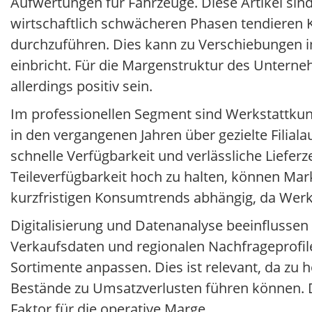
Aufwertungen für Fahrzeuge. Diese Artikel sin
wirtschaftlich schwächeren Phasen tendieren
durchzuführen. Dies kann zu Verschiebungen 
einbricht. Für die Margenstruktur des Untern
allerdings positiv sein.
Im professionellen Segment sind Werkstattkun
in den vergangenen Jahren über gezielte Filial
schnelle Verfügbarkeit und verlässliche Liefer
Teileverfügbarkeit hoch zu halten, können Mar
kurzfristigen Konsumtrends abhängig, da Werk
Digitalisierung und Datenanalyse beeinflussen
Verkaufsdaten und regionalen Nachfrageprofil
Sortimente anpassen. Dies ist relevant, da zu
Bestände zu Umsatzverlusten führen können. Die
Faktor für die operative Marge.