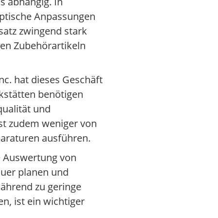
s abhängig. In
optische Anpassungen
atz zwingend stark
ren Zubehörartikeln
c. hat dieses Geschäft
rkstätten benötigen
qualität und
 ist zudem weniger von
paraturen ausführen.
ie Auswertung von
auer planen und
während zu geringe
, ist ein wichtiger