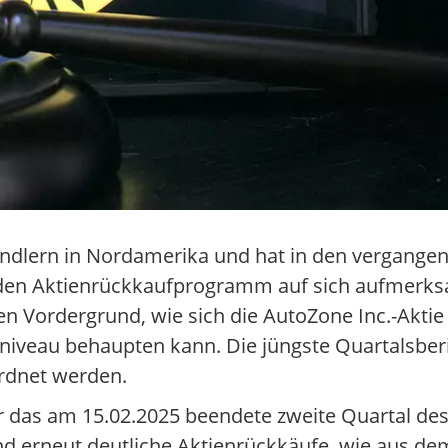
händlern in Nordamerika und hat in den vergang
nden Aktienrückkaufprogramm auf sich aufmerks
den Vordergrund, wie sich die AutoZone Inc.-Akti
iveau behaupten kann. Die jüngste Quartalsberi
ordnet werden.
r das am 15.02.2025 beendete zweite Quartal de
nd erneut deutliche Aktienrückkäufe, wie aus 