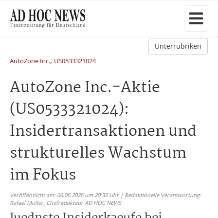
Unterrubriken
,
AutoZone Inc.
US0533321024
AutoZone Inc.-Aktie
(US0533321024):
Insidertransaktionen und
strukturelles Wachstum
im Fokus
Veröffentlicht am: 06.06.2026 um 20:32 Uhr | Redaktionelle Verantwortung:
Rafael Müller,
Chefredakteur AD HOC NEWS