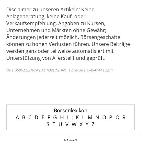
Disclaimer zu unseren Artikeln: Keine
Anlageberatung, keine Kauf- oder
Verkaufsempfehlung. Angaben zu Kursen,
Unternehmen und Märkten ohne Gewähr;
Änderungen jederzeit möglich. Börsengeschäfte
können zu hohen Verlusten führen. Unsere Beiträge
werden ganz oder teilweise automatisiert mit
Unterstützung von AI erstellt und geprüft.
de | US0533321024 | AUTOZONE INC. | boerse | 69494144 | bgmi
Börsenlexikon
A
B
C
D
E
F
G
H
I
J
K
L
M
N
O
P
Q
R
S
T
U
V
W
X
Y
Z