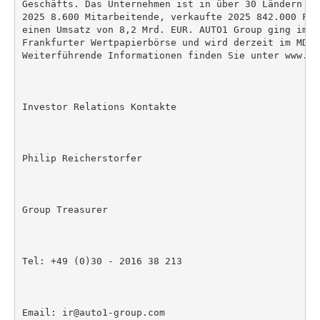
Geschäfts. Das Unternehmen ist in über 30 Ländern ak
2025 8.600 Mitarbeitende, verkaufte 2025 842.000 Fah
einen Umsatz von 8,2 Mrd. EUR. AUTO1 Group ging im F
Frankfurter Wertpapierbörse und wird derzeit im MDAX 
Weiterführende Informationen finden Sie unter www.au
Investor Relations Kontakte

Philip Reicherstorfer

Group Treasurer

Tel: +49 (0)30 - 2016 38 213

Email: ir@auto1-group.com
