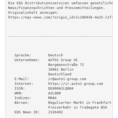
Die EQS Distributionsservices umfassen gesetzliche M
News/Finanznachrichten und Pressemitteilungen.

Originalinhalt anzeigen:

https://eqs-news.com/?origin_id=1c10b93b-4e25-11f1-8
----------------------------------------------------
   Sprache:        Deutsch

   Unternehmen:    AUTO1 Group SE

                   Bergmannstraße 72

                   10961 Berlin

                   Deutschland

   E-Mail:         ir@auto1-group.com

   Internet:       https://ir.auto1-group.com

   ISIN:           DE000A2LQ884

   WKN:            A2LQ88

   Indizes:        MDAX

   Börsen:         Regulierter Markt in Frankfurt (P
                   Freiverkehr in Tradegate BSX

   EQS News ID:    2326492
