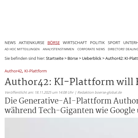
NEWS
AKTIENKURSE
BÖRSE
WIRTSCHAFT
POLITIK
SPORT
UNTER
AD HOC MITTEILUNGEN
ANALYSTENSTIMMEN
CORPORATE NEWS
DIRECTORS' DEALIN
Sie befinden sind hier:
Startseite
>
Börse
>
Ueberblick
>
Author42: KI-Platt
,
Author42
KI-Plattform
Author42: KI-Plattform will
Veröffentlicht am: 18.11.2025 um 14:08 Uhr | Redaktion boerse-global.de
Die Generative-AI-Plattform Author
während Tech-Giganten wie Google 