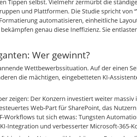
chen Tippen selbst. Vielmehr zermürbt die ständ
uppen und Plattformen. Die Studie spricht von “
Formatierung automatisieren, einheitliche Layou
, bekämpfen genau diese Ineffizienz. Sie entlaste
iganten: Wer gewinnt?
annende Wettbewerbssituation. Auf der einen Seit
nderen die mächtigen, eingebetteten KI-Assisten
zeigen: Der Konzern investiert weiter massiv in
esteuertes Web-Part für SharePoint, das Nutzern 
-Workflows tut sich etwas: Tungsten Automation
KI-Integration und verbesserter Microsoft-365-Ko