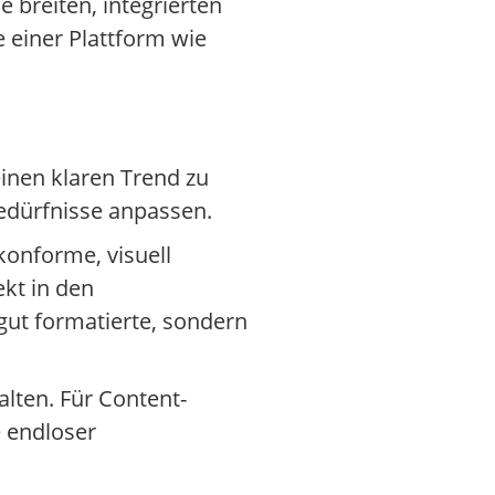
 breiten, integrierten
e einer Plattform wie
inen klaren Trend zu
bedürfnisse anpassen.
konforme, visuell
kt in den
gut formatierte, sondern
lten. Für Content-
e endloser