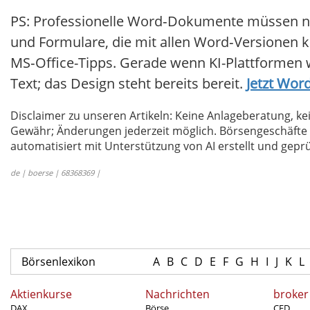
PS: Professionelle Word‑Dokumente müssen nich
und Formulare, die mit allen Word‑Versionen k
MS‑Office-Tipps. Gerade wenn KI-Plattformen
Text; das Design steht bereits bereit.
Jetzt Wor
Disclaimer zu unseren Artikeln: Keine Anlageberatung,
Gewähr; Änderungen jederzeit möglich. Börsengeschäfte 
automatisiert mit Unterstützung von AI erstellt und geprü
de | boerse | 68368369 |
Börsenlexikon
A
B
C
D
E
F
G
H
I
J
K
L
Aktienkurse
Nachrichten
broker
DAX
Börse
CFD