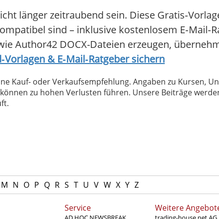
t länger zeitraubend sein. Diese Gratis‑Vorlagen
ompatibel sind – inklusive kostenlosem E‑Mail‑R
 wie Author42 DOCX-Dateien erzeugen, übernehm
d‑Vorlagen & E‑Mail‑Ratgeber sichern
 keine Kauf- oder Verkaufsempfehlung. Angaben zu Kursen,
können zu hohen Verlusten führen. Unsere Beiträge werden
ft.
M
N
O
P
Q
R
S
T
U
V
W
X
Y
Z
Service
Weitere Angebot
AD HOC NEWSBREAK
trading-house.net AG