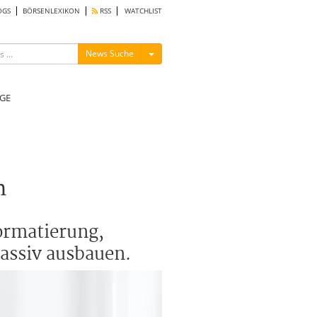
OGS
BÖRSENLEXIKON
RSS
WATCHLIST
Menü ein-/ausblenden
News Suche
GE
n
ormatierung,
assiv ausbauen.