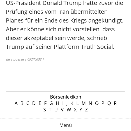
US-Präsident Donald Trump hatte zuvor die
Prüfung eines vom Iran übermittelten
Planes für ein Ende des Kriegs angekündigt.
Aber er könne sich nicht vorstellen, dass
dieser akzeptabel sein werde, schrieb
Trump auf seiner Plattform Truth Social.
de | boerse | 69274633 |
Börsenlexikon
A
B
C
D
E
F
G
H
I
J
K
L
M
N
O
P
Q
R
S
T
U
V
W
X
Y
Z
Menü