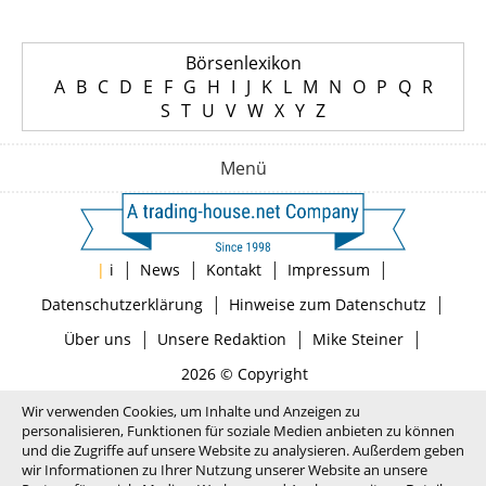
Börsenlexikon
A
B
C
D
E
F
G
H
I
J
K
L
M
N
O
P
Q
R
S
T
U
V
W
X
Y
Z
Menü
|
|
|
|
|
i
News
Kontakt
Impressum
|
|
Datenschutzerklärung
Hinweise zum Datenschutz
|
|
|
Über uns
Unsere Redaktion
Mike Steiner
2026 © Copyright
Wir verwenden Cookies, um Inhalte und Anzeigen zu
personalisieren, Funktionen für soziale Medien anbieten zu können
und die Zugriffe auf unsere Website zu analysieren. Außerdem geben
wir Informationen zu Ihrer Nutzung unserer Website an unsere