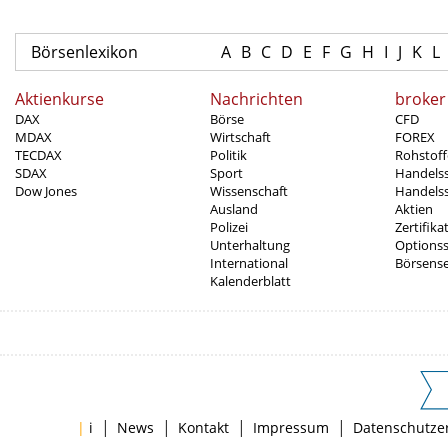
Börsenlexikon
A
B
C
D
E
F
G
H
I
J
K
L
Aktienkurse
Nachrichten
broker
DAX
Börse
CFD
MDAX
Wirtschaft
FOREX
TECDAX
Politik
Rohstoff
SDAX
Sport
Handels
Dow Jones
Wissenschaft
Handelss
Ausland
Aktien
Polizei
Zertifika
Unterhaltung
Options
International
Börsens
Kalenderblatt
|
|
|
|
|
i
News
Kontakt
Impressum
Datenschutze