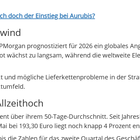
ich doch der Einstieg bei
Aurubis
?
nwind
PMorgan prognostiziert für 2026 ein globales Ang
 wächst zu langsam, während die weltweite Elek
kt und mögliche Lieferkettenprobleme in der St
ktumfeld.
llzeithoch
zent über ihrem 50-Tage-Durchschnitt. Seit Jahres
ai bei 193,30 Euro liegt noch knapp 4 Prozent en
s die Zahlen für das zweite Quartal des Geschäf