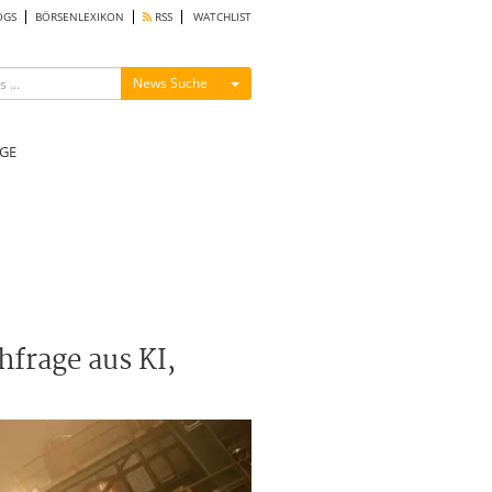
OGS
BÖRSENLEXIKON
RSS
WATCHLIST
Menü ein-/ausblenden
News Suche
GE
frage aus KI,