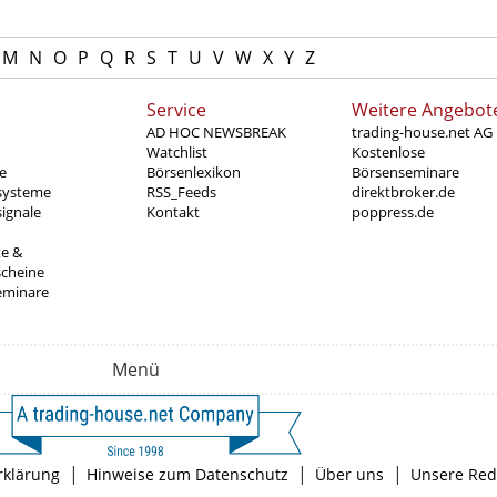
M
N
O
P
Q
R
S
T
U
V
W
X
Y
Z
Service
Weitere Angebot
AD HOC NEWSBREAK
trading-house.net AG
Watchlist
Kostenlose
e
Börsenlexikon
Börsenseminare
systeme
RSS_Feeds
direktbroker.de
ignale
Kontakt
poppress.de
te &
scheine
eminare
Menü
|
|
|
rklärung
Hinweise zum Datenschutz
Über uns
Unsere Red