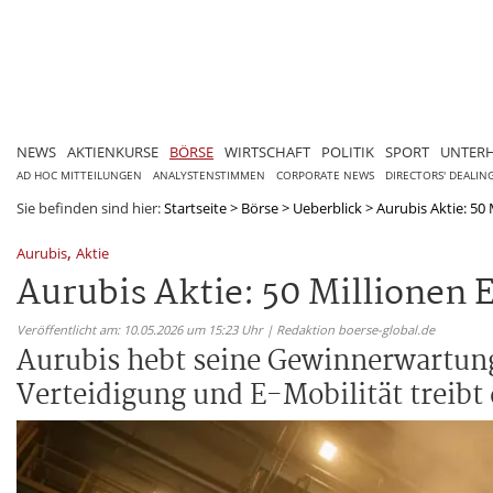
NEWS
AKTIENKURSE
BÖRSE
WIRTSCHAFT
POLITIK
SPORT
UNTER
AD HOC MITTEILUNGEN
ANALYSTENSTIMMEN
CORPORATE NEWS
DIRECTORS' DEALIN
Sie befinden sind hier:
Startseite
>
Börse
>
Ueberblick
>
Aurubis Aktie: 50
,
Aurubis
Aktie
Aurubis Aktie: 50 Millionen
Veröffentlicht am: 10.05.2026 um 15:23 Uhr | Redaktion boerse-global.de
Aurubis hebt seine Gewinnerwartung
Verteidigung und E-Mobilität treibt