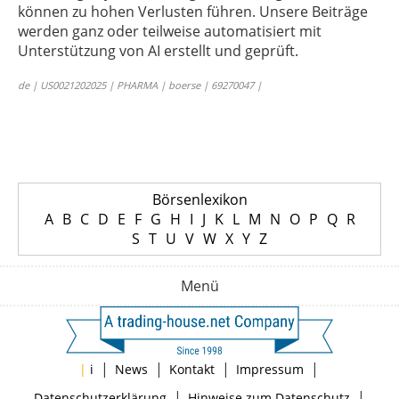
können zu hohen Verlusten führen. Unsere Beiträge
werden ganz oder teilweise automatisiert mit
Unterstützung von AI erstellt und geprüft.
de | US0021202025 | PHARMA | boerse | 69270047 |
Börsenlexikon
A
B
C
D
E
F
G
H
I
J
K
L
M
N
O
P
Q
R
S
T
U
V
W
X
Y
Z
Menü
|
|
|
|
|
i
News
Kontakt
Impressum
|
|
Datenschutzerklärung
Hinweise zum Datenschutz