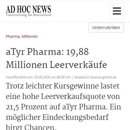
Unterrubriken
,
Pharma
Millionen
aTyr Pharma: 19,88
Millionen Leerverkäufe
Veröffentlicht am: 02.05.2026 um 06:00 Uhr | Redaktion boerse-global.de
Trotz leichter Kursgewinne lastet
eine hohe Leerverkaufsquote von
21,5 Prozent auf aTyr Pharma. Ein
möglicher Eindeckungsbedarf
birgt Chancen.