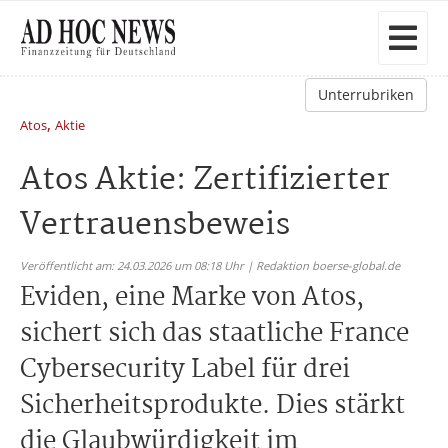
Unterrubriken
,
Atos
Aktie
Atos Aktie: Zertifizierter
Vertrauensbeweis
Veröffentlicht am: 24.03.2026 um 08:18 Uhr | Redaktion boerse-global.de
Eviden, eine Marke von Atos,
sichert sich das staatliche France
Cybersecurity Label für drei
Sicherheitsprodukte. Dies stärkt
die Glaubwürdigkeit im