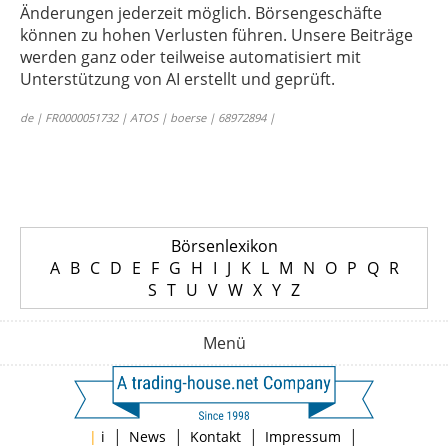
Änderungen jederzeit möglich. Börsengeschäfte
können zu hohen Verlusten führen. Unsere Beiträge
werden ganz oder teilweise automatisiert mit
Unterstützung von AI erstellt und geprüft.
de | FR0000051732 | ATOS | boerse | 68972894 |
Börsenlexikon
A
B
C
D
E
F
G
H
I
J
K
L
M
N
O
P
Q
R
S
T
U
V
W
X
Y
Z
Menü
|
|
|
|
|
i
News
Kontakt
Impressum