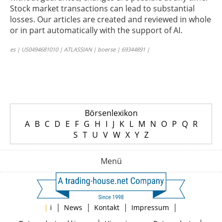
Stock market transactions can lead to substantial
losses. Our articles are created and reviewed in whole
or in part automatically with the support of AI.
es | US0494681010 | ATLASSIAN | boerse | 69344891 |
Börsenlexikon
A
B
C
D
E
F
G
H
I
J
K
L
M
N
O
P
Q
R
S
T
U
V
W
X
Y
Z
Menü
|
|
|
|
|
i
News
Kontakt
Impressum