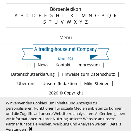
Börsenlexikon
A
B
C
D
E
F
G
H
I
J
K
L
M
N
O
P
Q
R
S
T
U
V
W
X
Y
Z
Menü
|
|
|
|
|
i
News
Kontakt
Impressum
|
|
Datenschutzerklärung
Hinweise zum Datenschutz
|
|
|
Über uns
Unsere Redaktion
Mike Steiner
2026 © Copyright
Wir verwenden Cookies, um Inhalte und Anzeigen zu
personalisieren, Funktionen für soziale Medien anbieten zu können
und die Zugriffe auf unsere Website zu analysieren. Außerdem geben
wir Informationen zu Ihrer Nutzung unserer Website an unsere
Partner für soziale Medien, Werbung und Analysen weiter.
Details
Verstanden