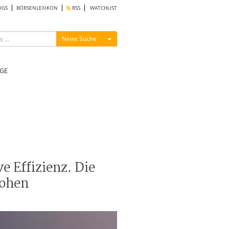
OGS
BÖRSENLEXIKON
RSS
WATCHLIST
Menü ein-/ausblenden
News Suche
GE
e Effizienz. Die
hohen