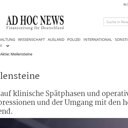
BL
HALTUNG
WISSENSCHAFT
AUSLAND
POLIZEI
INTERNATIONAL
SONSTI
GS
 Aktie: Meilensteine
ilensteine
 auf klinische Spätphasen und operativ
epressionen und der Umgang mit den 
end.