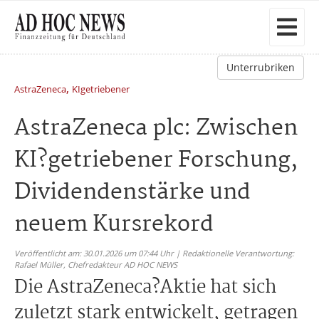
Unterrubriken
,
AstraZeneca
KIgetriebener
AstraZeneca plc: Zwischen
KI?getriebener Forschung,
Dividendenstärke und
neuem Kursrekord
Veröffentlicht am: 30.01.2026 um 07:44 Uhr | Redaktionelle Verantwortung:
Rafael Müller,
Chefredakteur AD HOC NEWS
Die AstraZeneca?Aktie hat sich
zuletzt stark entwickelt, getragen