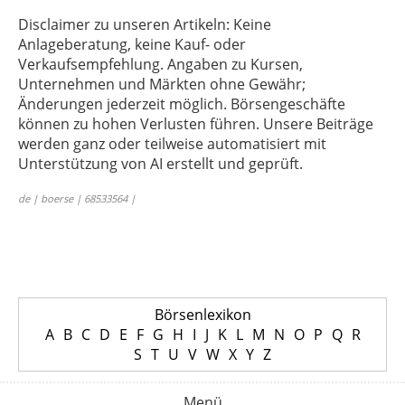
Disclaimer zu unseren Artikeln: Keine
Anlageberatung, keine Kauf- oder
Verkaufsempfehlung. Angaben zu Kursen,
Unternehmen und Märkten ohne Gewähr;
Änderungen jederzeit möglich. Börsengeschäfte
können zu hohen Verlusten führen. Unsere Beiträge
werden ganz oder teilweise automatisiert mit
Unterstützung von AI erstellt und geprüft.
de | boerse | 68533564 |
Börsenlexikon
A
B
C
D
E
F
G
H
I
J
K
L
M
N
O
P
Q
R
S
T
U
V
W
X
Y
Z
Menü