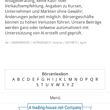
Anlageberatung, keine Kauf- oder
Verkaufsempfehlung. Angaben zu Kursen,
Unternehmen und Märkten ohne Gewähr;
Änderungen jederzeit möglich. Börsengeschäfte
können zu hohen Verlusten führen. Unsere Beiträge
werden ganz oder teilweise automatisiert mit
Unterstützung von AI erstellt und geprüft.
de | GB0009895292 | ASTRAZENECA | boerse | 69319873 | bgmi
Börsenlexikon
A
B
C
D
E
F
G
H
I
J
K
L
M
N
O
P
Q
R
S
T
U
V
W
X
Y
Z
Menü