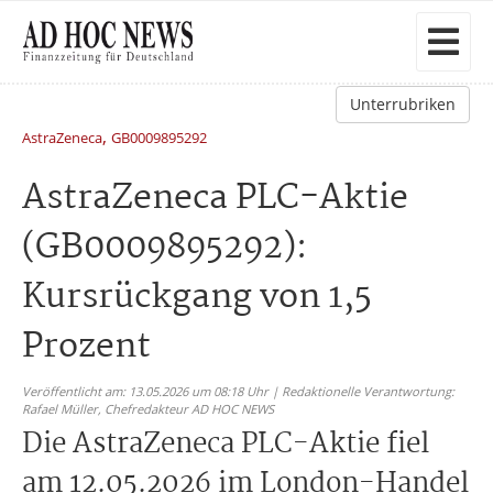
Unterrubriken
,
AstraZeneca
GB0009895292
AstraZeneca PLC-Aktie
(GB0009895292):
Kursrückgang von 1,5
Prozent
Veröffentlicht am: 13.05.2026 um 08:18 Uhr | Redaktionelle Verantwortung:
Rafael Müller,
Chefredakteur AD HOC NEWS
Die AstraZeneca PLC-Aktie fiel
am 12.05.2026 im London-Handel