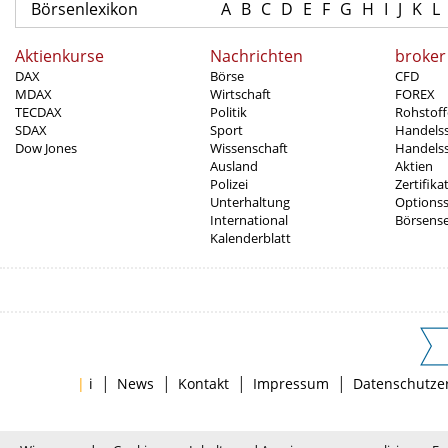
Börsenlexikon
A
B
C
D
E
F
G
H
I
J
K
L
Aktienkurse
Nachrichten
broker
DAX
Börse
CFD
MDAX
Wirtschaft
FOREX
TECDAX
Politik
Rohstoff
SDAX
Sport
Handels
Dow Jones
Wissenschaft
Handelss
Ausland
Aktien
Polizei
Zertifika
Unterhaltung
Options
International
Börsens
Kalenderblatt
|
|
|
|
|
i
News
Kontakt
Impressum
Datenschutze