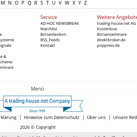
M
N
O
P
Q
R
S
T
U
V
W
X
Y
Z
Service
Weitere Angebot
AD HOC NEWSBREAK
trading-house.net AG
Watchlist
Kostenlose
e
Börsenlexikon
Börsenseminare
systeme
RSS_Feeds
direktbroker.de
ignale
Kontakt
poppress.de
te &
scheine
eminare
Menü
|
|
|
rklärung
Hinweise zum Datenschutz
Über uns
Unsere Red
2026 © Copyright