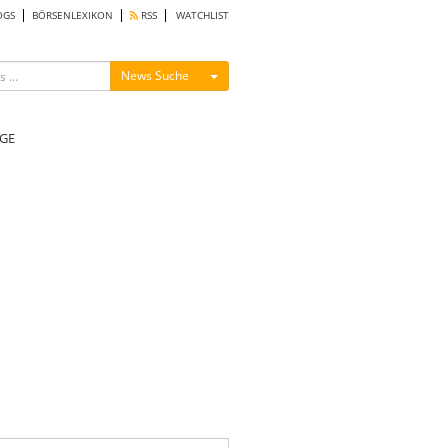
OGS
BÖRSENLEXIKON
RSS
WATCHLIST
Menü ein-/ausblenden
News Suche
GE