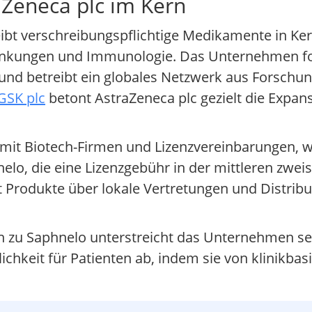
Zeneca plc im Kern
reibt verschreibungspflichtige Medikamente in K
rankungen und Immunologie. Das Unternehmen fok
 und betreibt ein globales Netzwerk aus Forschu
GSK plc
betont AstraZeneca plc gezielt die Expan
it Biotech-Firmen und Lizenzvereinbarungen, wie
o, die eine Lizenzgebühr in der mittleren zweist
t Produkte über lokale Vertretungen und Distrib
n zu Saphnelo unterstreicht das Unternehmen sei
ichkeit für Patienten ab, indem sie von klinikbas