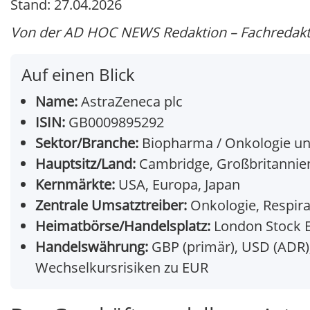
Stand: 27.04.2026
Von der AD HOC NEWS Redaktion – Fachredakti
Auf einen Blick
Name:
AstraZeneca plc
ISIN:
GB0009895292
Sektor/Branche:
Biopharma / Onkologie u
Hauptsitz/Land:
Cambridge, Großbritannie
Kernmärkte:
USA, Europa, Japan
Zentrale Umsatztreiber:
Onkologie, Respira
Heimatbörse/Handelsplatz:
London Stock 
Handelswährung:
GBP (primär), USD (ADR);
Wechselkursrisiken zu EUR