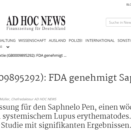
BL
HALTUNG
WISSENSCHAFT
AUSLAND
POLIZEI
INTERNATIONAL
SONSTI
GS
ktie (GB0009895292): FDA genehmigt ...
009895292): FDA genehmigt Sa
 Müller,
Chefredakteur AD HOC NEWS
ssung für den Saphnelo Pen, einen wö
on systemischem Lupus erythematodes.
Studie mit signifikanten Ergebnissen