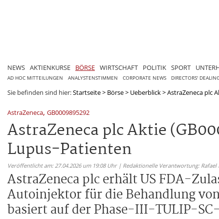
NEWS
AKTIENKURSE
BÖRSE
WIRTSCHAFT
POLITIK
SPORT
UNTER
AD HOC MITTEILUNGEN
ANALYSTENSTIMMEN
CORPORATE NEWS
DIRECTORS' DEALIN
Sie befinden sind hier:
Startseite
>
Börse
>
Ueberblick
>
AstraZeneca plc A
,
AstraZeneca
GB0009895292
AstraZeneca plc Aktie (GB0
Lupus-Patienten
Veröffentlicht am: 27.04.2026 um 19:08 Uhr | Redaktionelle Verantwortung: Rafael
AstraZeneca plc erhält US FDA-Zula
Autoinjektor für die Behandlung v
basiert auf der Phase-III-TULIP-SC-