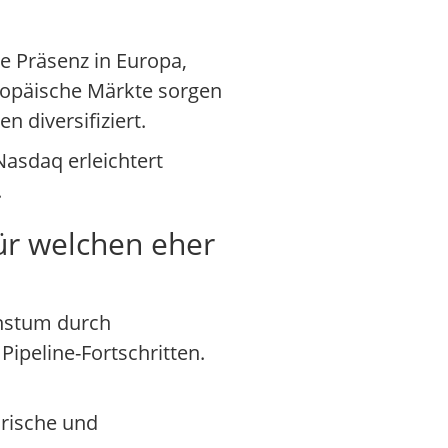
ke Präsenz in Europa,
ropäische Märkte sorgen
 diversifiziert.
asdaq erleichtert
.
für welchen eher
chstum durch
ipeline-Fortschritten.
orische und