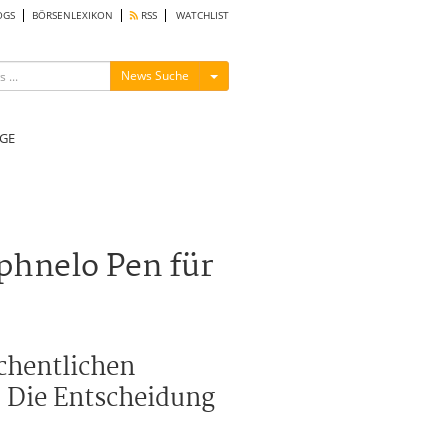
OGS
BÖRSENLEXIKON
RSS
WATCHLIST
Menü ein-/ausblenden
News Suche
GE
phnelo Pen für
chentlichen
 Die Entscheidung
.