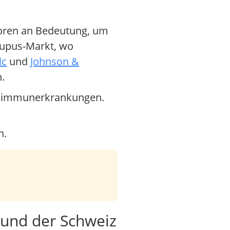
toren an Bedeutung, um
 Lupus-Markt, wo
lc
und
Johnson &
.
Autoimmunerkrankungen.
n.
 und der Schweiz