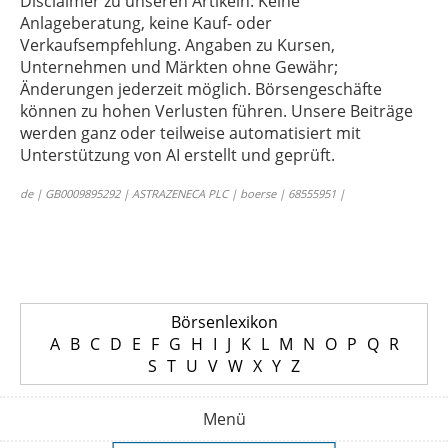
Disclaimer zu unseren Artikeln: Keine
Anlageberatung, keine Kauf- oder
Verkaufsempfehlung. Angaben zu Kursen,
Unternehmen und Märkten ohne Gewähr;
Änderungen jederzeit möglich. Börsengeschäfte
können zu hohen Verlusten führen. Unsere Beiträge
werden ganz oder teilweise automatisiert mit
Unterstützung von AI erstellt und geprüft.
de | GB0009895292 | ASTRAZENECA PLC | boerse | 68555951 |
Börsenlexikon
A
B
C
D
E
F
G
H
I
J
K
L
M
N
O
P
Q
R
S
T
U
V
W
X
Y
Z
Menü