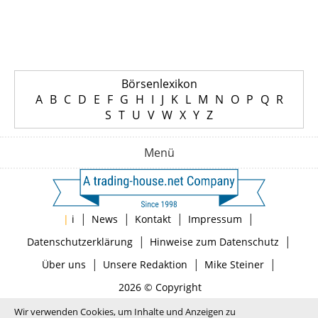
Börsenlexikon
A
B
C
D
E
F
G
H
I
J
K
L
M
N
O
P
Q
R
S
T
U
V
W
X
Y
Z
Menü
|
|
|
|
|
i
News
Kontakt
Impressum
|
|
Datenschutzerklärung
Hinweise zum Datenschutz
|
|
|
Über uns
Unsere Redaktion
Mike Steiner
2026 © Copyright
Wir verwenden Cookies, um Inhalte und Anzeigen zu