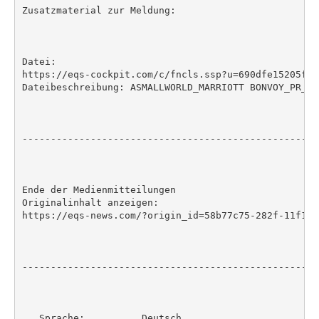
Zusatzmaterial zur Meldung:

Datei:

https://eqs-cockpit.com/c/fncls.ssp?u=690dfe15205f47
Dateibeschreibung: ASMALLWORLD_MARRIOTT BONVOY_PR_DE

----------------------------------------------------
Ende der Medienmitteilungen

Originalinhalt anzeigen:

https://eqs-news.com/?origin_id=58b77c75-282f-11f1-8
----------------------------------------------------
   Sprache:          Deutsch
