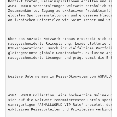
Kontakt treten, Reiseinspirationen erhalten und sich
ASMALLWORLD-Veranstaltungen weltweit persönlich tref
Zusammenkünfte, Zugang zu exklusiven Produkteinführu
globalen Sportveranstaltungen und grösseren Flaggsch
an ikonischen Reisezielen wie Saint-Tropez und St. Mo
Über das soziale Netzwerk hinaus erstreckt sich die 
massgeschneiderte Reiseplanung, Luxushotellerie und s
B2B-Kooperationen. Durch ihr vielfältiges Portfolio 
gleichgesinnte globale Gemeinschaft, exklusive Angebo
massgeschneiderte Lösungen und prägt damit die Entwi
Weitere Unternehmen im Reise-Ökosystem von ASMALLWORL
ASMALLWORLD Collection, eine hochwertige Online-Hote
sich auf die weltweit renommiertesten Hotels spezial
einzigartigen "ASMALLWORLD VIP Rate" anbietet, der V
exklusiven Reisevorteilen und Privilegien verbindet.
