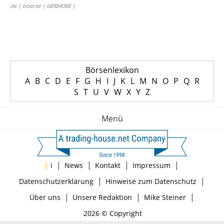
de | boerse | 68984088 |
Börsenlexikon
A
B
C
D
E
F
G
H
I
J
K
L
M
N
O
P
Q
R
S
T
U
V
W
X
Y
Z
Menü
|
|
|
|
|
i
News
Kontakt
Impressum
|
|
Datenschutzerklärung
Hinweise zum Datenschutz
|
|
|
Über uns
Unsere Redaktion
Mike Steiner
2026 © Copyright