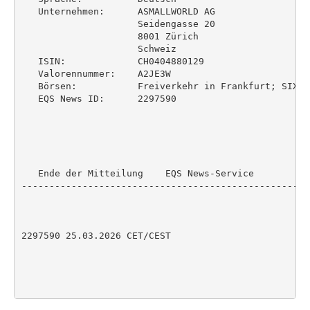
   Unternehmen:      ASMALLWORLD AG

                     Seidengasse 20

                     8001 Zürich

                     Schweiz

   ISIN:             CH0404880129

   Valorennummer:    A2JE3W

   Börsen:           Freiverkehr in Frankfurt; SIX S
   EQS News ID:      2297590

   Ende der Mitteilung    EQS News-Service

----------------------------------------------------
2297590 25.03.2026 CET/CEST
