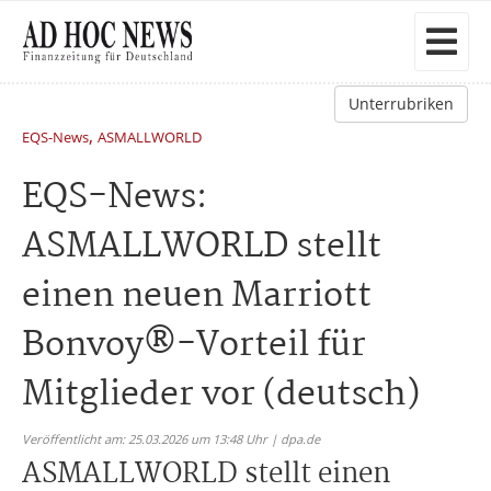
Unterrubriken
,
EQS-News
ASMALLWORLD
EQS-News:
ASMALLWORLD stellt
einen neuen Marriott
Bonvoy®-Vorteil für
Mitglieder vor (deutsch)
Veröffentlicht am: 25.03.2026 um 13:48 Uhr | dpa.de
ASMALLWORLD stellt einen