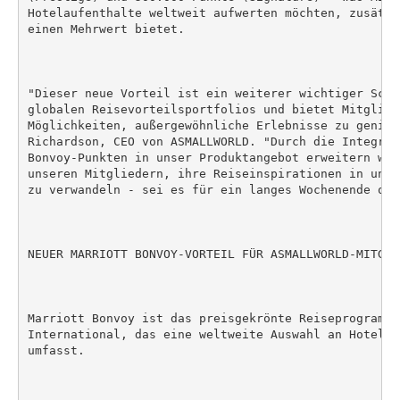
Hotelaufenthalte weltweit aufwerten möchten, zusätzl
einen Mehrwert bietet.

"Dieser neue Vorteil ist ein weiterer wichtiger Schr
globalen Reisevorteilsportfolios und bietet Mitglied
Möglichkeiten, außergewöhnliche Erlebnisse zu genieß
Richardson, CEO von ASMALLWORLD. "Durch die Integrat
Bonvoy-Punkten in unser Produktangebot erweitern wir
unseren Mitgliedern, ihre Reiseinspirationen in unve
zu verwandeln - sei es für ein langes Wochenende ode
NEUER MARRIOTT BONVOY-VORTEIL FÜR ASMALLWORLD-MITGLIE
Marriott Bonvoy ist das preisgekrönte Reiseprogramm v
International, das eine weltweite Auswahl an Hotelma
umfasst.
