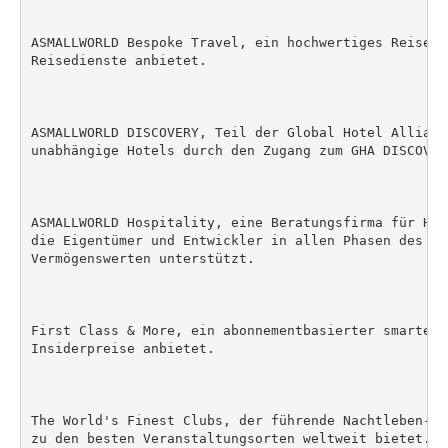
ASMALLWORLD Bespoke Travel, ein hochwertiges Reisebü
Reisedienste anbietet.

ASMALLWORLD DISCOVERY, Teil der Global Hotel Allianc
unabhängige Hotels durch den Zugang zum GHA DISCOVER
ASMALLWORLD Hospitality, eine Beratungsfirma für Hot
die Eigentümer und Entwickler in allen Phasen des Le
Vermögenswerten unterstützt.

First Class & More, ein abonnementbasierter smarter 
Insiderpreise anbietet.

The World's Finest Clubs, der führende Nachtleben-Co
zu den besten Veranstaltungsorten weltweit bietet.
