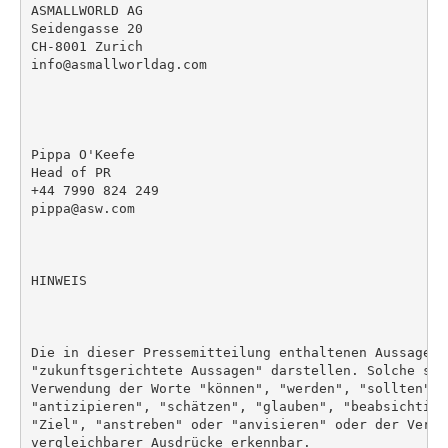
ASMALLWORLD AG

Seidengasse 20

CH-8001 Zurich

info@asmallworldag.com

Pippa O'Keefe

Head of PR

+44 7990 824 249

pippa@asw.com

HINWEIS

Die in dieser Pressemitteilung enthaltenen Aussagen k
"zukunftsgerichtete Aussagen" darstellen. Solche sin
Verwendung der Worte "können", "werden", "sollten", 
"antizipieren", "schätzen", "glauben", "beabsichtige
"Ziel", "anstreben" oder "anvisieren" oder der Verne
vergleichbarer Ausdrücke erkennbar.
