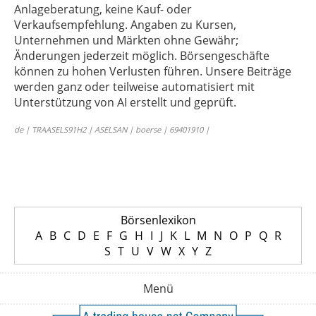
Anlageberatung, keine Kauf- oder
Verkaufsempfehlung. Angaben zu Kursen,
Unternehmen und Märkten ohne Gewähr;
Änderungen jederzeit möglich. Börsengeschäfte
können zu hohen Verlusten führen. Unsere Beiträge
werden ganz oder teilweise automatisiert mit
Unterstützung von AI erstellt und geprüft.
de | TRAASELS91H2 | ASELSAN | boerse | 69401910 |
Börsenlexikon
A
B
C
D
E
F
G
H
I
J
K
L
M
N
O
P
Q
R
S
T
U
V
W
X
Y
Z
Menü