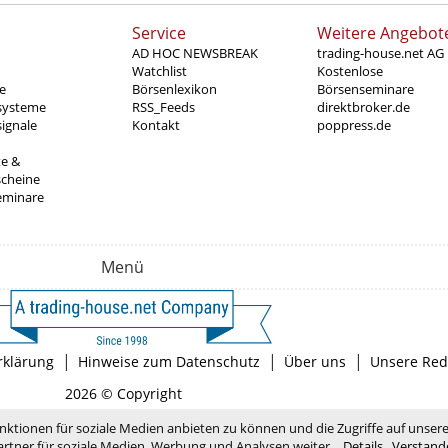
Service
Weitere Angebot
AD HOC NEWSBREAK
trading-house.net AG
Watchlist
Kostenlose
e
Börsenlexikon
Börsenseminare
systeme
RSS_Feeds
direktbroker.de
ignale
Kontakt
poppress.de
te &
scheine
eminare
Menü
|
|
|
rklärung
Hinweise zum Datenschutz
Über uns
Unsere Red
2026 © Copyright
nktionen für soziale Medien anbieten zu können und die Zugriffe auf unser
rtner für soziale Medien, Werbung und Analysen weiter.
Details
Verstand