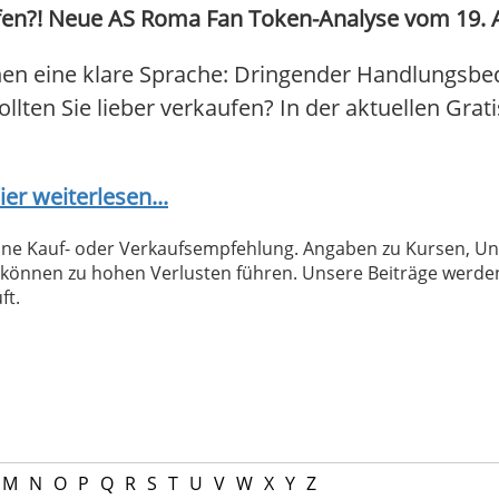
n?! Neue AS Roma Fan Token-Analyse vom 19. Apr
en eine klare Sprache: Dringender Handlungsbe
ollten Sie lieber verkaufen? In der aktuellen Grat
ier weiterlesen...
 keine Kauf- oder Verkaufsempfehlung. Angaben zu Kursen,
können zu hohen Verlusten führen. Unsere Beiträge werden
ft.
M
N
O
P
Q
R
S
T
U
V
W
X
Y
Z