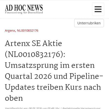
Unterrubriken
,
Argenx
NL0010832176
Artenx SE Aktie
(NL0010832176):
Umsatzsprung im ersten
Quartal 2026 und Pipeline-
Updates treiben Kurs nach
oben
Veröffentlicht am: 08.05.2026 um 05:48 Uhr | Redaktionelle Verantwortung: