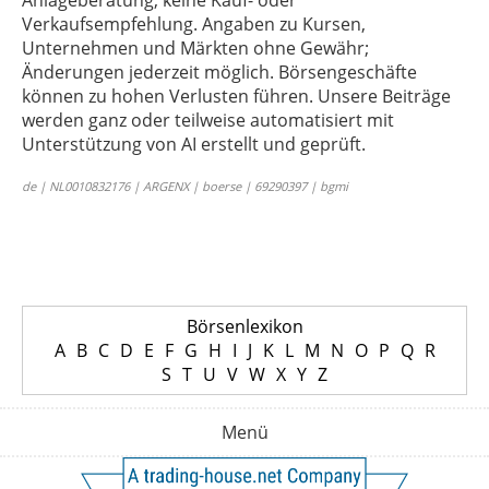
Anlageberatung, keine Kauf- oder
Verkaufsempfehlung. Angaben zu Kursen,
Unternehmen und Märkten ohne Gewähr;
Änderungen jederzeit möglich. Börsengeschäfte
können zu hohen Verlusten führen. Unsere Beiträge
werden ganz oder teilweise automatisiert mit
Unterstützung von AI erstellt und geprüft.
de | NL0010832176 | ARGENX | boerse | 69290397 | bgmi
Börsenlexikon
A
B
C
D
E
F
G
H
I
J
K
L
M
N
O
P
Q
R
S
T
U
V
W
X
Y
Z
Menü