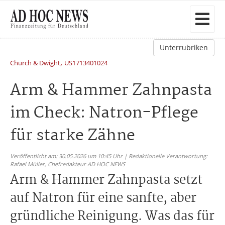
Unterrubriken
,
Church & Dwight
US1713401024
Arm & Hammer Zahnpasta
im Check: Natron-Pflege
für starke Zähne
Veröffentlicht am: 30.05.2026 um 10:45 Uhr | Redaktionelle Verantwortung:
Rafael Müller,
Chefredakteur AD HOC NEWS
Arm & Hammer Zahnpasta setzt
auf Natron für eine sanfte, aber
gründliche Reinigung. Was das für