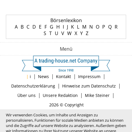
Börsenlexikon
A
B
C
D
E
F
G
H
I
J
K
L
M
N
O
P
Q
R
S
T
U
V
W
X
Y
Z
Menü
|
|
|
|
|
i
News
Kontakt
Impressum
|
|
Datenschutzerklärung
Hinweise zum Datenschutz
|
|
|
Über uns
Unsere Redaktion
Mike Steiner
2026 © Copyright
Wir verwenden Cookies, um Inhalte und Anzeigen zu
personalisieren, Funktionen für soziale Medien anbieten zu können
und die Zugriffe auf unsere Website zu analysieren. Außerdem geben
wir Informationen zu Ihrer Nutzung unserer Website an unsere