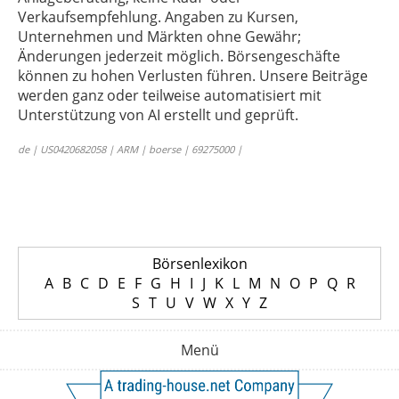
Verkaufsempfehlung. Angaben zu Kursen,
Unternehmen und Märkten ohne Gewähr;
Änderungen jederzeit möglich. Börsengeschäfte
können zu hohen Verlusten führen. Unsere Beiträge
werden ganz oder teilweise automatisiert mit
Unterstützung von AI erstellt und geprüft.
de | US0420682058 | ARM | boerse | 69275000 |
Börsenlexikon
A
B
C
D
E
F
G
H
I
J
K
L
M
N
O
P
Q
R
S
T
U
V
W
X
Y
Z
Menü